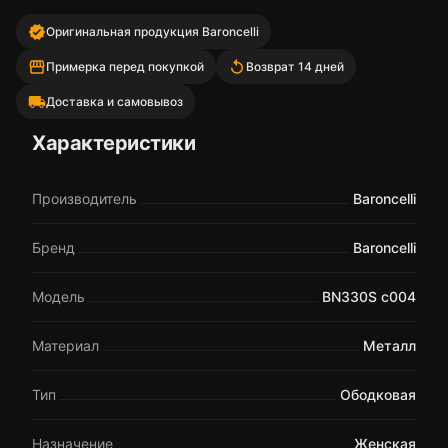
verified
Оригинальная продукция Baroncelli
storefront
replay
Примерка перед покупкой
Возврат 14 дней
local_shipping
Доставка и самовывоз
Характеристики
Производитель
Baroncelli
Бренд
Baroncelli
Модель
BN330S c004
Материал
Металл
Тип
Ободковая
Назначение
Женская