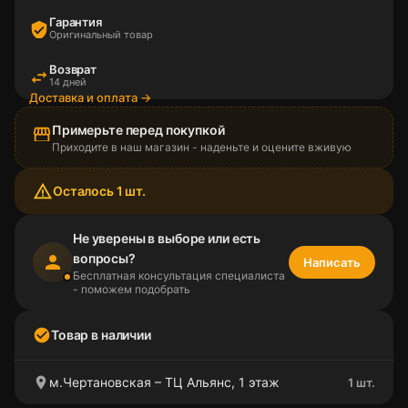
Гарантия
verified_user
Оригинальный товар
Возврат
swap_horiz
14 дней
Доставка и оплата →
Примерьте перед покупкой
storefront
Приходите в наш магазин - наденьте и оцените вживую
warning_amber
Осталось 1 шт.
Не уверены в выборе или есть
вопросы?
person
Написать
Бесплатная консультация специалиста
- поможем подобрать
check_circle
Товар в наличии
location_on
м.Чертановская – ТЦ Альянс, 1 этаж
1 шт.