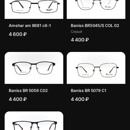
Amshar am 8681 c6-1
Baniss BR5045/S COL 02
Серый
4 600 ₽
4 400 ₽
Baniss BR 5056 C02
Baniss BR 5079 C1
4 400 ₽
4 400 ₽