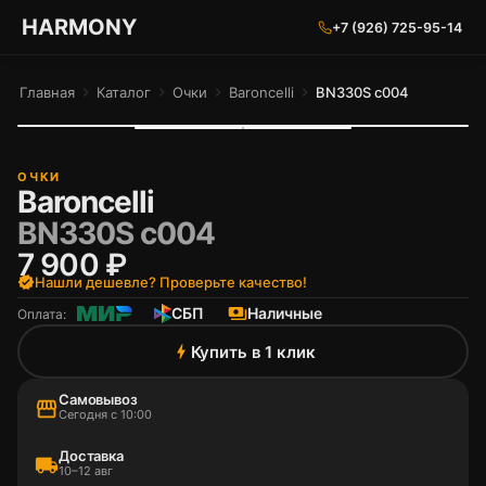
ГАРМОНИЯ ГЛАЗ
HARMONY
+7 (926) 725-95-14
Главная
chevron_right
Каталог
chevron_right
Очки
chevron_right
Baroncelli
chevron_right
BN330S c004
ОЧКИ
Baroncelli
BN330S c004
7 900 ₽
verified
Нашли дешевле? Проверьте качество!
СБП
payments
Наличные
Оплата:
Купить в 1 клик
bolt
Самовывоз
storefront
Сегодня с 10:00
Доставка
local_shipping
10–12 авг