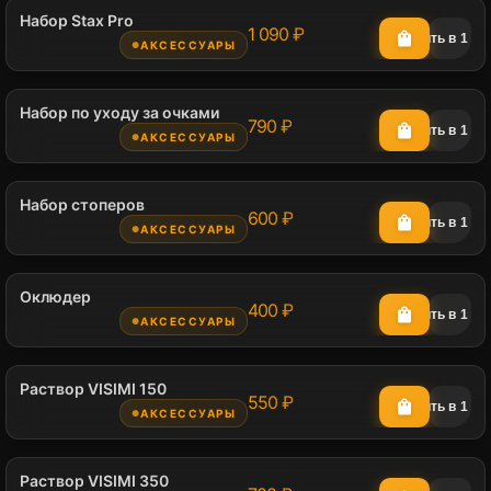
Набор Stax Pro
1 090 ₽
shopping_bag
shopping_cart_checkout
Купить в 1 кл
АКСЕССУАРЫ
●
Набор по уходу за очками
790 ₽
shopping_bag
shopping_cart_checkout
Купить в 1 кл
АКСЕССУАРЫ
●
Набор стоперов
600 ₽
shopping_bag
shopping_cart_checkout
Купить в 1 кл
АКСЕССУАРЫ
●
Оклюдер
400 ₽
shopping_bag
shopping_cart_checkout
Купить в 1 кл
АКСЕССУАРЫ
●
Раствор VISIMI 150
550 ₽
shopping_bag
shopping_cart_checkout
Купить в 1 кл
АКСЕССУАРЫ
●
Раствор VISIMI 350