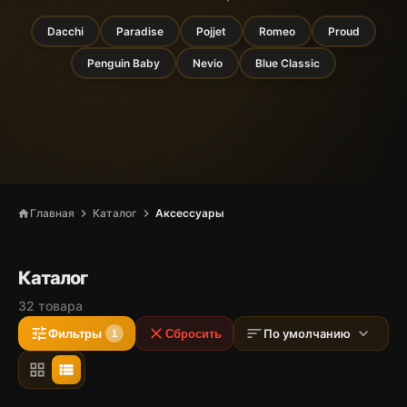
Dacchi
Paradise
Pojjet
Romeo
Proud
Penguin Baby
Nevio
Blue Classic
chevron_right
chevron_right
Главная
Каталог
Аксессуары
home
Каталог
32 товара
tune
close
sort
expand_more
По умолчанию
Фильтры
Сбросить
1
grid_view
view_list