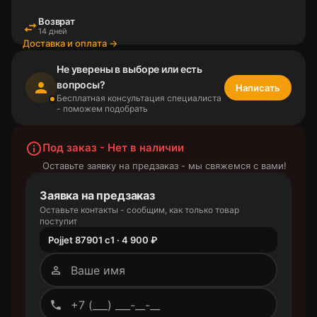
Возврат
swap_horiz
14 дней
Доставка и оплата →
Не уверены в выборе или есть
вопросы?
person
Написать
Бесплатная консультация специалиста
- поможем подобрать
info_outline
Под заказ - Нет в наличии
Оставьте заявку на предзаказ - мы свяжемся с вами!
Заявка на предзаказ
Оставьте контакты - сообщим, как только товар
поступит
Pojjet 87901 с1 · 4 900 ₽
person_outline
phone_outlined