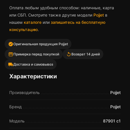
Оплата любым удобным способом: наличные, карта
или СБП. Смотрите также другие модели
Pojjet
в
нашем
каталоге
или
запишитесь на бесплатную
консультацию
.
verified
Оригинальная продукция Pojjet
storefront
replay
Примерка перед покупкой
Возврат 14 дней
local_shipping
Доставка и самовывоз
Характеристики
Производитель
Pojjet
Бренд
Pojjet
Модель
87901 с1