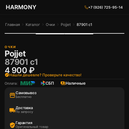
ГАРМОНИЯ ГЛАЗ
HARMONY
+7 (926) 725-95-14
Главная
chevron_right
Каталог
chevron_right
Очки
chevron_right
Pojjet
chevron_right
87901 с1
ОЧКИ
Pojjet
87901 с1
4 900 ₽
verified
Нашли дешевле? Проверьте качество!
СБП
payments
Наличные
Оплата:
Самовывоз
storefront
Бесплатно
Доставка
local_shipping
По запросу
Гарантия
verified_user
Оригинальный товар