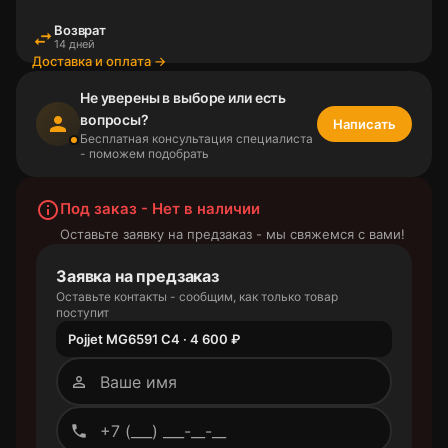
Возврат
swap_horiz
14 дней
Доставка и оплата →
Не уверены в выборе или есть
вопросы?
person
Написать
Бесплатная консультация специалиста
- поможем подобрать
info_outline
Под заказ - Нет в наличии
Оставьте заявку на предзаказ - мы свяжемся с вами!
Заявка на предзаказ
Оставьте контакты - сообщим, как только товар
поступит
Pojjet MG6591 C4 · 4 600 ₽
person_outline
phone_outlined