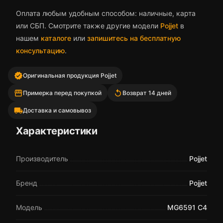
Оплата любым удобным способом: наличные, карта
или СБП. Смотрите также другие модели
Pojjet
в
нашем
каталоге
или
запишитесь на бесплатную
консультацию
.
verified
Оригинальная продукция Pojjet
storefront
replay
Примерка перед покупкой
Возврат 14 дней
local_shipping
Доставка и самовывоз
Характеристики
Производитель
Pojjet
Бренд
Pojjet
Модель
MG6591 C4