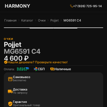
ГАРМОНИЯ ГЛАЗ
HARMONY
+7 (926) 725-95-14
Главная
chevron_right
Каталог
chevron_right
Очки
chevron_right
Pojjet
chevron_right
MG6591 C4
ОЧКИ
Pojjet
MG6591 C4
4 600 ₽
verified
Нашли дешевле? Проверьте качество!
СБП
payments
Наличные
Оплата:
Самовывоз
storefront
Бесплатно
Доставка
local_shipping
По запросу
Гарантия
verified_user
Оригинальный товар