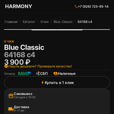
ГАРМОНИЯ ГЛАЗ
HARMONY
+7 (926) 725-95-14
Главная
chevron_right
Каталог
chevron_right
Очки
chevron_right
Blue Classic
chevron_right
64168 c4
ОЧКИ
Blue Classic
64168 c4
3 900 ₽
verified
Нашли дешевле? Проверьте качество!
СБП
payments
Наличные
Оплата:
Купить в 1 клик
bolt
Самовывоз
storefront
Сегодня с 10:00
Доставка
local_shipping
9–11 авг