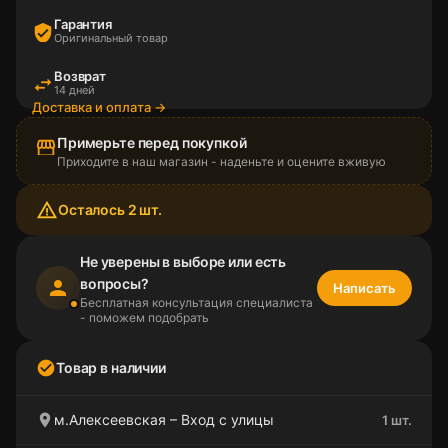
Гарантия
verified_user
Оригинальный товар
Возврат
swap_horiz
14 дней
Доставка и оплата →
Примерьте перед покупкой
storefront
Приходите в наш магазин - наденьте и оцените вживую
warning_amber
Осталось 2 шт.
Не уверены в выборе или есть
вопросы?
person
Написать
Бесплатная консультация специалиста
- поможем подобрать
check_circle
Товар в наличии
location_on
м.Алексеевская – Вход с улицы
1 шт.