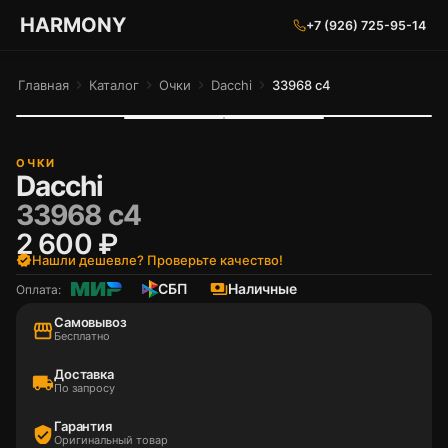
ГАРМОНИЯ ГЛАЗ
HARMONY
+7 (926) 725-95-14
Главная
chevron_right
Каталог
chevron_right
Очки
chevron_right
Dacchi
chevron_right
33968 c4
ОЧКИ
Dacchi
33968 c4
2 600 ₽
verified
Нашли дешевле? Проверьте качество!
СБП
payments
Наличные
Оплата:
Самовывоз
storefront
Бесплатно
Доставка
local_shipping
По запросу
Гарантия
verified_user
Оригинальный товар