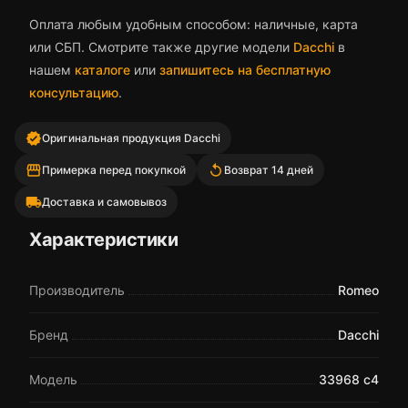
Оплата любым удобным способом: наличные, карта
или СБП. Смотрите также другие модели
Dacchi
в
нашем
каталоге
или
запишитесь на бесплатную
консультацию
.
verified
Оригинальная продукция Dacchi
storefront
replay
Примерка перед покупкой
Возврат 14 дней
local_shipping
Доставка и самовывоз
Характеристики
Производитель
Romeo
Бренд
Dacchi
Модель
33968 c4