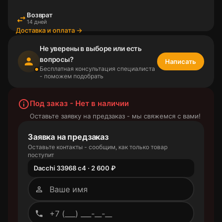
Возврат
swap_horiz
14 дней
Доставка и оплата →
Не уверены в выборе или есть
вопросы?
person
Написать
Бесплатная консультация специалиста
- поможем подобрать
info_outline
Под заказ - Нет в наличии
Оставьте заявку на предзаказ - мы свяжемся с вами!
Заявка на предзаказ
Оставьте контакты - сообщим, как только товар
поступит
Dacchi 33968 c4 · 2 600 ₽
person_outline
phone_outlined