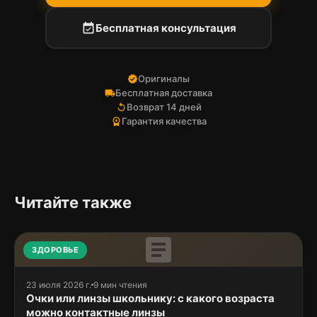
event_available
Бесплатная консультация
Оригиналы
verified
Бесплатная доставка
local_shipping
Возврат 14 дней
replay
Гарантия качества
workspace_premium
Читайте также
article
ЗДОРОВЬЕ
23 июля 2026 г.
9 мин чтения
Очки или линзы школьнику: с какого возраста
можно контактные линзы