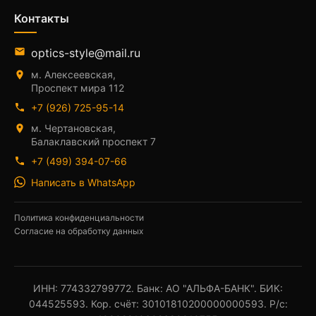
Контакты
email
optics-style@mail.ru
м. Алексеевская,
location_on
Проспект мира 112
phone
+7 (926) 725-95-14
м. Чертановская,
location_on
Балаклавский проспект 7
phone
+7 (499) 394-07-66
Написать в WhatsApp
Политика конфиденциальности
Согласие на обработку данных
ИНН: 774332799772. Банк: АО "АЛЬФА-БАНК". БИК:
044525593. Кор. счёт: 30101810200000000593. Р/с: