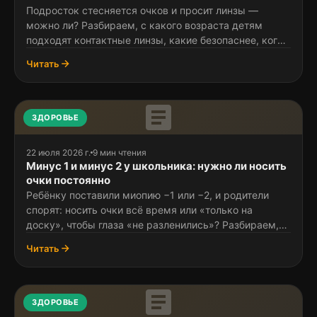
Подросток стесняется очков и просит линзы —
можно ли? Разбираем, с какого возраста детям
подходят контактные линзы, какие безопаснее, когда
лучше остаться в очках и как грамотно совмещать
Читать
оба варианта.
article
ЗДОРОВЬЕ
22 июля 2026 г.
9 мин чтения
Минус 1 и минус 2 у школьника: нужно ли носить
очки постоянно
Ребёнку поставили миопию −1 или −2, и родители
спорят: носить очки всё время или «только на
доску», чтобы глаза «не разленились»? Разбираем,
что говорят современные исследования и почему
Читать
недокоррекция вредна.
article
ЗДОРОВЬЕ