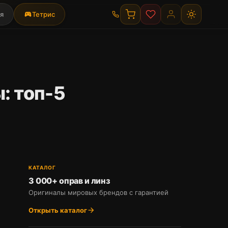
я
sports_esports
Тетрис
: топ-5
КАТАЛОГ
3 000+ оправ и линз
Оригиналы мировых брендов с гарантией
Открыть каталог
arrow_forward