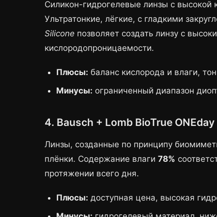
Силикон-гидрогелевые линзы с высокой 
Ультратонкие, лёгкие, с гладкими закру
Silicone
позволяет создать линзу с высок
кислородопроницаемости.
Плюсы:
баланс кислорода и влаги, то
Минусы:
ограниченный диапазон диоп
4. Bausch + Lomb BioTrue ONEday
Линзы, созданные по принципу биомимет
плёнки. Содержание влаги
78%
соответст
протяжении всего дня.
Плюсы:
доступная цена, высокая гид
Минусы:
гидрогелевый материал, ниж