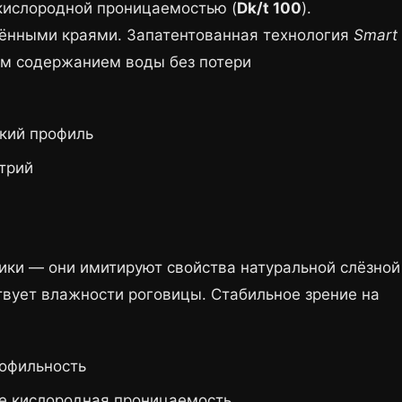
кислородной проницаемостью (
Dk/t 100
).
глёнными краями. Запатентованная технология
Smart
им содержанием воды без потери
нкий профиль
трий
ики — они имитируют свойства натуральной слёзной
вует влажности роговицы. Стабильное зрение на
рофильность
е кислородная проницаемость