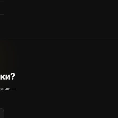
чки?
тацию —