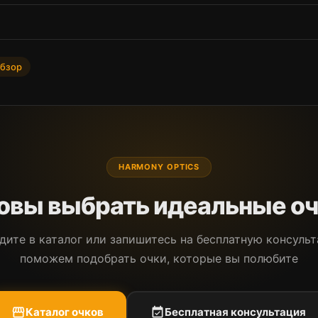
бзор
HARMONY OPTICS
овы выбрать идеальные о
дите в каталог или запишитесь на бесплатную консуль
поможем подобрать очки, которые вы полюбите
storefront
Каталог очков
event_available
Бесплатная консультация