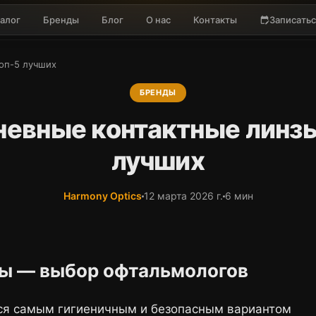
алог
Бренды
Блог
О нас
Контакты
Записатьс
edit_calendar
оп-5 лучших
БРЕНДЫ
евные контактные линзы
лучших
Harmony Optics
12 марта 2026 г.
6 мин
ы — выбор офтальмологов
ся самым гигиеничным и безопасным вариантом