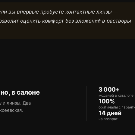
сли вы впервые пробуете контактные линзы —
озволит оценить комфорт без вложений в растворы
3 000+
о, в салоне
моделей в каталоге
100%
 и линзы. Два
оригиналы с гарант
ксеевская.
14 дней
на возврат