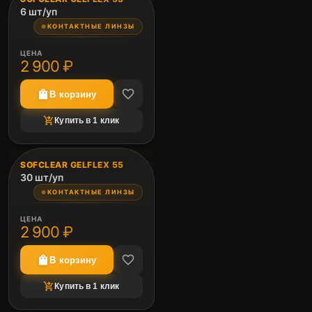
6 шт/уп
НЕТ ФОТО
КОНТАКТНЫЕ ЛИНЗЫ
●
ЦЕНА
2 900 ₽
favorite_border
shopping_bag
В корзину
shopping_cart_checkout
Купить в 1 клик
image_not_supported
SOFCLEAR GELFLEX 55
30 шт/уп
НЕТ ФОТО
КОНТАКТНЫЕ ЛИНЗЫ
●
ЦЕНА
2 900 ₽
favorite_border
shopping_bag
В корзину
shopping_cart_checkout
Купить в 1 клик