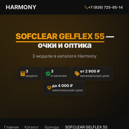
ГАРМОНИЯ ГЛАЗ
HARMONY
+7 (926) 725-95-14
SOFCLEAR GELFLEX 55
—
очки и оптика
3 модели в каталоге Harmony
3
3
от 2 900 ₽
inventory_2
check_circle
sell
модели
в наличии
минимальная цена
до 4 000 ₽
diamond
максимальная цена
Главная
chevron_right
Каталог
chevron_right
Бренды
chevron_right
SOFCLEAR GELFLEX 55