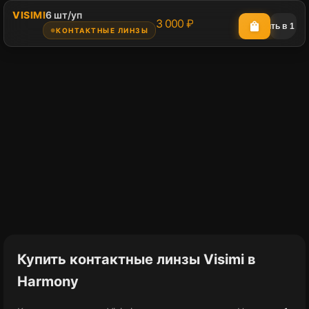
VISIMI
6 шт/уп
3 000 ₽
shopping_bag
shopping_cart_checkout
Купить в 1 кл
КОНТАКТНЫЕ ЛИНЗЫ
●
Купить контактные линзы Visimi в
Harmony