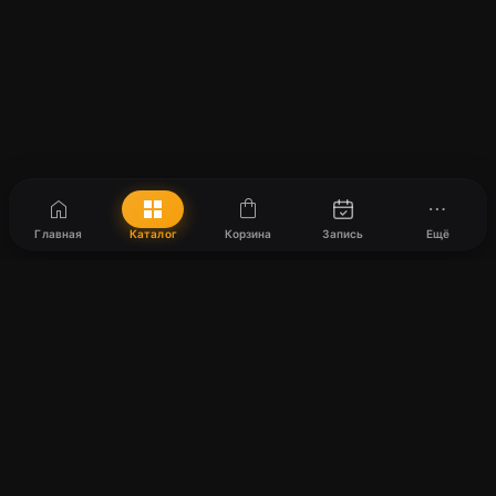
home
grid_view
shopping_bag
more_horiz
Главная
Каталог
Корзина
Запись
Ещё
Harmony