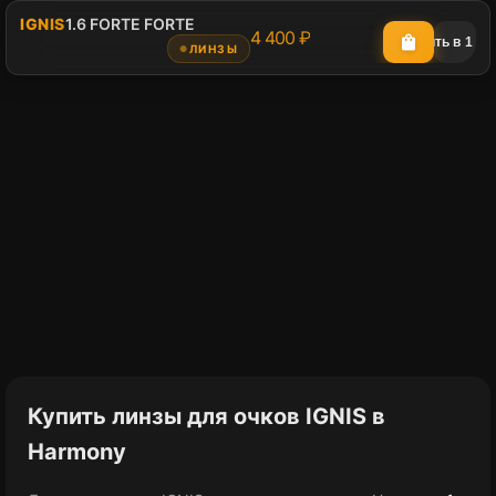
IGNIS
1.6 FORTE FORTE
4 400 ₽
shopping_bag
shopping_cart_checkout
Купить в 1 кл
ЛИНЗЫ
●
Купить линзы для очков IGNIS в
Harmony