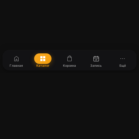
home
grid_view
shopping_bag
more_horiz
Главная
Каталог
Корзина
Запись
Ещё
Harmony