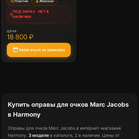
texture
person
Пластик
Женская
ПОД ЗАКАЗ · НЕТ В
НАЛИЧИИ
ЦЕНА
18 800 ₽
event_available
Записаться на примерку
Купить оправы для очков Marc Jacobs
в Harmony
Оправы для очков Marc Jacobs в интернет-магазине
Harmony.
3 модели
в каталоге
, 2 в наличии
.
Цены от