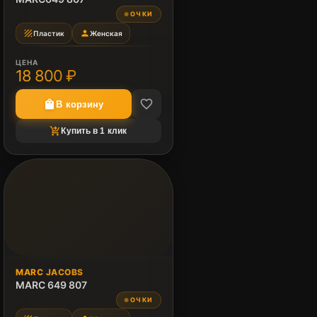
НЕТ ФОТО
ОЧКИ
●
texture
person
Пластик
Женская
ЦЕНА
18 800 ₽
favorite_border
shopping_bag
В корзину
shopping_cart_checkout
Купить в 1 клик
ПОД ЗАКАЗ
MARC JACOBS
Нет в наличии
MARC 649 807
ОЧКИ
●