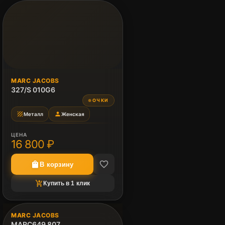
MARC JACOBS
327/S 010G6
ОЧКИ
●
texture
person
Металл
Женская
ЦЕНА
16 800 ₽
favorite_border
shopping_bag
В корзину
shopping_cart_checkout
Купить в 1 клик
image_not_supported
MARC JACOBS
MARC649 807