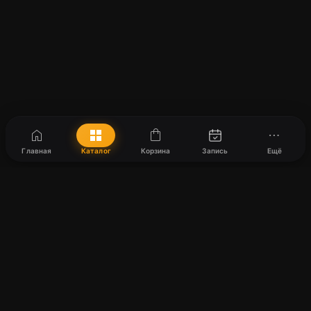
home
grid_view
shopping_bag
more_horiz
Главная
Каталог
Корзина
Запись
Ещё
Harmony