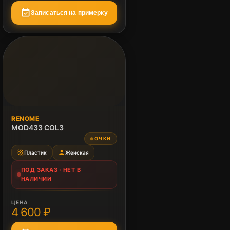
event_available
Записаться на примерку
ПОД ЗАКАЗ
RENOME
Нет в наличии
MOD433 COL3
ОЧКИ
●
texture
person
Пластик
Женская
ПОД ЗАКАЗ · НЕТ В
НАЛИЧИИ
ЦЕНА
4 600 ₽