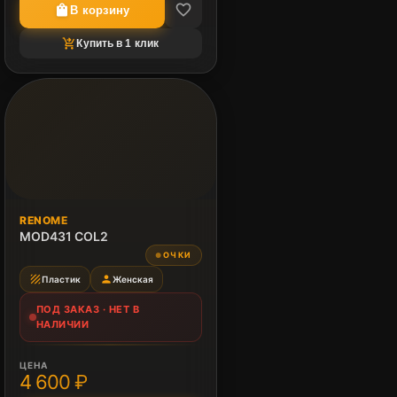
favorite_border
shopping_bag
В корзину
shopping_cart_checkout
Купить в 1 клик
ПОД ЗАКАЗ
RENOME
Нет в наличии
MOD431 COL2
ОЧКИ
●
texture
person
Пластик
Женская
ПОД ЗАКАЗ · НЕТ В
НАЛИЧИИ
ЦЕНА
4 600 ₽