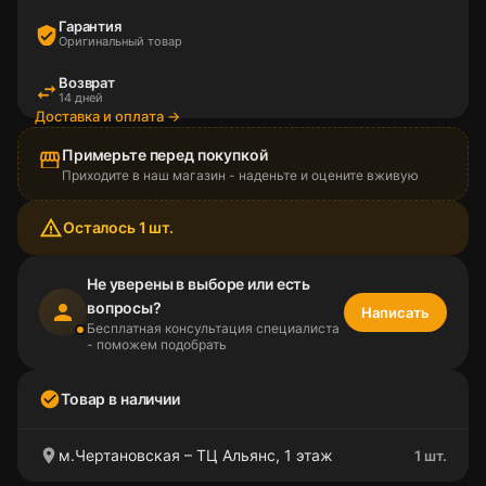
Гарантия
verified_user
Оригинальный товар
Возврат
swap_horiz
14 дней
Доставка и оплата →
Примерьте перед покупкой
storefront
Приходите в наш магазин - наденьте и оцените вживую
warning_amber
Осталось 1 шт.
Не уверены в выборе или есть
вопросы?
person
Написать
Бесплатная консультация специалиста
- поможем подобрать
check_circle
Товар в наличии
location_on
м.Чертановская – ТЦ Альянс, 1 этаж
1 шт.