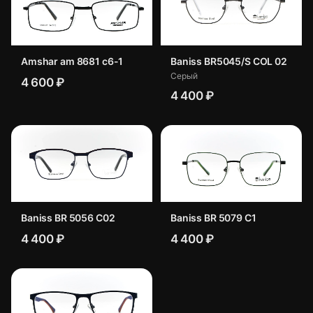
Amshar am 8681 c6-1
Baniss BR5045/S COL 02
Серый
4 600 ₽
4 400 ₽
Baniss BR 5056 C02
Baniss BR 5079 C1
4 400 ₽
4 400 ₽