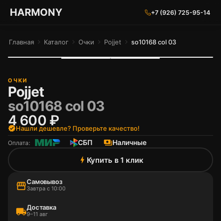
ГАРМОНИЯ ГЛАЗ
HARMONY
+7 (926) 725-95-14
Главная
chevron_right
Каталог
chevron_right
Очки
chevron_right
Pojjet
chevron_right
so10168 col 03
ОЧКИ
Pojjet
so10168 col 03
4 600 ₽
verified
Нашли дешевле? Проверьте качество!
СБП
payments
Наличные
Оплата:
Купить в 1 клик
bolt
Самовывоз
storefront
Завтра с 10:00
Доставка
local_shipping
9–11 авг