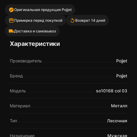
verified
Оригинальная продукция Pojjet
storefront
replay
Примерка перед покупкой
Возврат 14 дней
local_shipping
Доставка и самовывоз
Характеристики
Производитель
Pojjet
Бренд
Pojjet
Модель
so10168 col 03
Материал
Металл
Тип
Лесочная
Назначение
Мужская