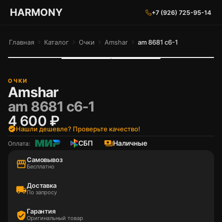
ГАРМОНИЯ ГЛАЗ
HARMONY
+7 (926) 725-95-14
Главная
chevron_right
Каталог
chevron_right
Очки
chevron_right
Amshar
chevron_right
am 8681 c6-1
ОЧКИ
Amshar
am 8681 c6-1
4 600 ₽
verified
Нашли дешевле? Проверьте качество!
СБП
payments
Наличные
Оплата:
Самовывоз
storefront
Бесплатно
Доставка
local_shipping
По запросу
Гарантия
verified_user
Оригинальный товар