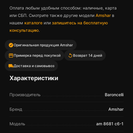
Оплата любым удобным способом: наличные, карта
или СБП. Смотрите также другие модели
Amshar
в
нашем
каталоге
или
запишитесь на бесплатную
консультацию
.
verified
Оригинальная продукция Amshar
storefront
replay
Примерка перед покупкой
Возврат 14 дней
local_shipping
Доставка и самовывоз
Характеристики
Производитель
Baroncelli
Бренд
Amshar
Модель
am 8681 c6-1