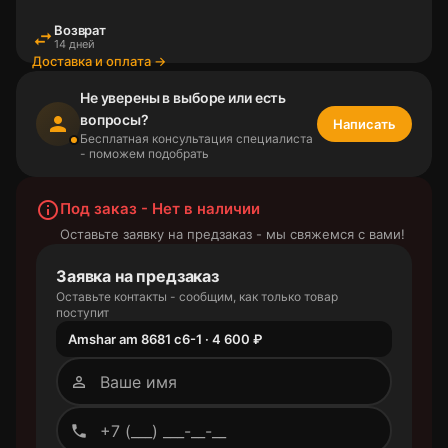
Возврат
swap_horiz
14 дней
Доставка и оплата →
Не уверены в выборе или есть
вопросы?
person
Написать
Бесплатная консультация специалиста
- поможем подобрать
info_outline
Под заказ - Нет в наличии
Оставьте заявку на предзаказ - мы свяжемся с вами!
Заявка на предзаказ
Оставьте контакты - сообщим, как только товар
поступит
Amshar am 8681 c6-1 · 4 600 ₽
person_outline
phone_outlined