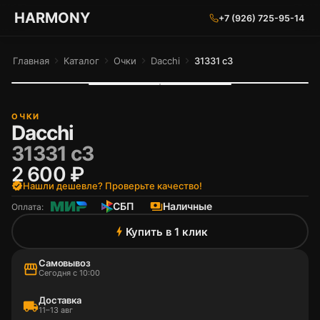
ГАРМОНИЯ ГЛАЗ
HARMONY
+7 (926) 725-95-14
Главная
chevron_right
Каталог
chevron_right
Очки
chevron_right
Dacchi
chevron_right
31331 c3
ОЧКИ
Dacchi
31331 c3
2 600 ₽
verified
Нашли дешевле? Проверьте качество!
СБП
payments
Наличные
Оплата:
Купить в 1 клик
bolt
Самовывоз
storefront
Сегодня с 10:00
Доставка
local_shipping
11–13 авг