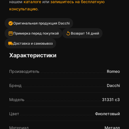
нашем
каталоге
или
запишитесь на бесплатную
консультацию
.
verified
Оригинальная продукция Dacchi
storefront
replay
Примерка перед покупкой
Возврат 14 дней
local_shipping
Доставка и самовывоз
Характеристики
Производитель
Romeo
Бренд
Dacchi
Модель
31331 c3
Цвет
Фиолетовый
Материал
Металл