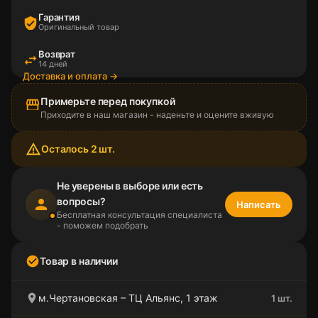
Гарантия
verified_user
Оригинальный товар
Возврат
swap_horiz
14 дней
Доставка и оплата →
Примерьте перед покупкой
storefront
Приходите в наш магазин - наденьте и оцените вживую
warning_amber
Осталось 2 шт.
Не уверены в выборе или есть
вопросы?
person
Написать
Бесплатная консультация специалиста
- поможем подобрать
check_circle
Товар в наличии
location_on
м.Чертановская – ТЦ Альянс, 1 этаж
1 шт.