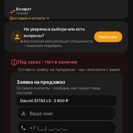
Возврат
swap_horiz
14 дней
Доставка и оплата →
Не уверены в выборе или есть
вопросы?
person
Написать
Бесплатная консультация специалиста
- поможем подобрать
info_outline
Под заказ - Нет в наличии
Оставьте заявку на предзаказ - мы свяжемся с вами!
Заявка на предзаказ
Оставьте контакты - сообщим, как только товар
поступит
Dacchi 31783 c3 · 2 600 ₽
person_outline
phone_outlined