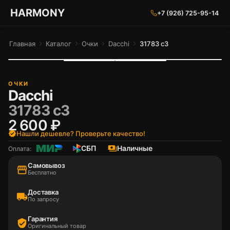
ГАРМОНИЯ ГЛАЗ
HARMONY
+7 (926) 725-95-14
Главная
chevron_right
Каталог
chevron_right
Очки
chevron_right
Dacchi
chevron_right
31783 c3
ОЧКИ
Dacchi
31783 c3
2 600 ₽
verified
Нашли дешевле? Проверьте качество!
СБП
payments
Наличные
Оплата:
Самовывоз
storefront
Бесплатно
Доставка
local_shipping
По запросу
Гарантия
verified_user
Оригинальный товар