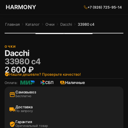
ГАРМОНИЯ ГЛАЗ
HARMONY
+7 (926) 725-95-14
Главная
chevron_right
Каталог
chevron_right
Очки
chevron_right
Dacchi
chevron_right
33980 c4
ОЧКИ
Dacchi
33980 c4
2 600 ₽
verified
Нашли дешевле? Проверьте качество!
СБП
payments
Наличные
Оплата:
Самовывоз
storefront
Бесплатно
Доставка
local_shipping
По запросу
Гарантия
verified_user
Оригинальный товар