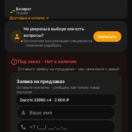
Возврат
swap_horiz
14 дней
Доставка и оплата →
Не уверены в выборе или есть
вопросы?
person
Написать
Бесплатная консультация специалиста
- поможем подобрать
info_outline
Под заказ - Нет в наличии
Оставьте заявку на предзаказ - мы свяжемся с вами!
Заявка на предзаказ
Оставьте контакты - сообщим, как только товар
поступит
Dacchi 33980 c4 · 2 600 ₽
person_outline
phone_outlined