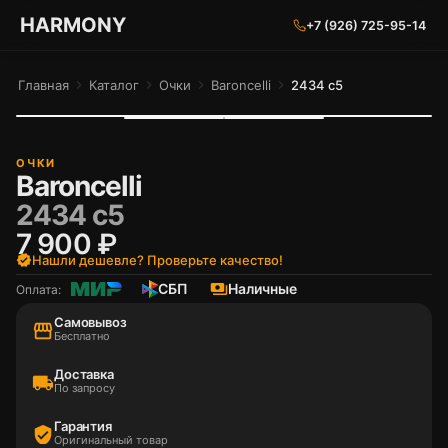
ГАРМОНИЯ ГЛАЗ
HARMONY
+7 (926) 725-95-14
Главная
chevron_right
Каталог
chevron_right
Очки
chevron_right
Baroncelli
chevron_right
2434 с5
ОЧКИ
Baroncelli
2434 с5
7 900 ₽
verified
Нашли дешевле? Проверьте качество!
СБП
payments
Наличные
Оплата:
Самовывоз
storefront
Бесплатно
Доставка
local_shipping
По запросу
Гарантия
verified_user
Оригинальный товар