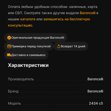
Оплата любым удобным способом: наличные, карта
или СБП. Смотрите также другие модели
Baroncelli
в
нашем
каталоге
или
запишитесь на бесплатную
консультацию
.
verified
Оригинальная продукция Baroncelli
storefront
replay
Примерка перед покупкой
Возврат 14 дней
local_shipping
Доставка и самовывоз
Характеристики
Производитель
Baroncelli
Бренд
Baroncelli
Модель
2434 с5