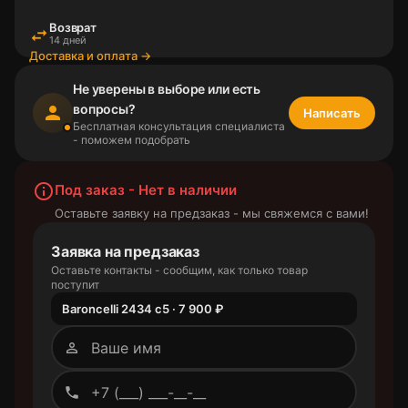
Возврат
swap_horiz
14 дней
Доставка и оплата →
Не уверены в выборе или есть
вопросы?
person
Написать
Бесплатная консультация специалиста
- поможем подобрать
info_outline
Под заказ - Нет в наличии
Оставьте заявку на предзаказ - мы свяжемся с вами!
Заявка на предзаказ
Оставьте контакты - сообщим, как только товар
поступит
Baroncelli 2434 с5 · 7 900 ₽
person_outline
phone_outlined