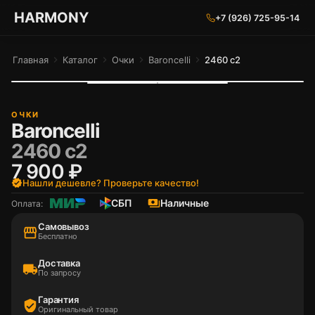
ГАРМОНИЯ ГЛАЗ
HARMONY
+7 (926) 725-95-14
Главная
chevron_right
Каталог
chevron_right
Очки
chevron_right
Baroncelli
chevron_right
2460 с2
ОЧКИ
Baroncelli
2460 с2
7 900 ₽
verified
Нашли дешевле? Проверьте качество!
СБП
payments
Наличные
Оплата:
Самовывоз
storefront
Бесплатно
Доставка
local_shipping
По запросу
Гарантия
verified_user
Оригинальный товар