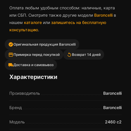
Оплата любым удобным способом: наличные, карта
или СБП. Смотрите также другие модели
Baroncelli
в
нашем
каталоге
или
запишитесь на бесплатную
консультацию
.
verified
Оригинальная продукция Baroncelli
storefront
replay
Примерка перед покупкой
Возврат 14 дней
local_shipping
Доставка и самовывоз
Характеристики
Производитель
Baroncelli
Бренд
Baroncelli
Модель
2460 с2