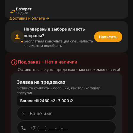
Возврат
swap_horiz
14 дней
Доставка и оплата →
Не уверены в выборе или есть
вопросы?
person
Написать
Бесплатная консультация специалиста
- поможем подобрать
info_outline
Под заказ - Нет в наличии
Оставьте заявку на предзаказ - мы свяжемся с вами!
Заявка на предзаказ
Оставьте контакты - сообщим, как только товар
поступит
Baroncelli 2460 с2 · 7 900 ₽
person_outline
phone_outlined