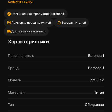
консультацию
.
verified
Оригинальная продукция Baroncelli
storefront
replay
Примерка перед покупкой
Возврат 14 дней
local_shipping
Доставка и самовывоз
Характеристики
Производитель
Baroncelli
Бренд
Baroncelli
Модель
7750 c2
Материал
Титан
Тип
Ободковая