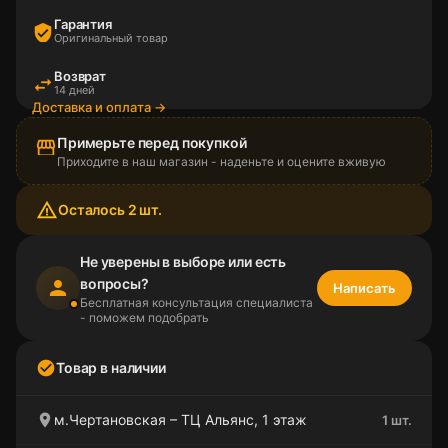
Гарантия
verified_user
Оригинальный товар
Возврат
swap_horiz
14 дней
Доставка и оплата →
Примерьте перед покупкой
storefront
Приходите в наш магазин - наденьте и оцените вживую
warning_amber
Осталось 2 шт.
Не уверены в выборе или есть
вопросы?
person
Написать
Бесплатная консультация специалиста
- поможем подобрать
check_circle
Товар в наличии
location_on
м.Чертановская – ТЦ Альянс, 1 этаж
1 шт.