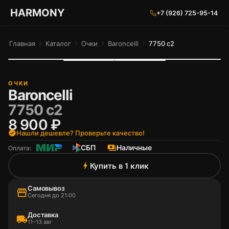
ГАРМОНИЯ ГЛАЗ
HARMONY
+7 (926) 725-95-14
Главная
chevron_right
Каталог
chevron_right
Очки
chevron_right
Baroncelli
chevron_right
7750 c2
ОЧКИ
Baroncelli
7750 c2
8 900 ₽
verified
Нашли дешевле? Проверьте качество!
СБП
payments
Наличные
Оплата:
Купить в 1 клик
bolt
Самовывоз
storefront
Сегодня до 21:00
Доставка
local_shipping
11–13 авг