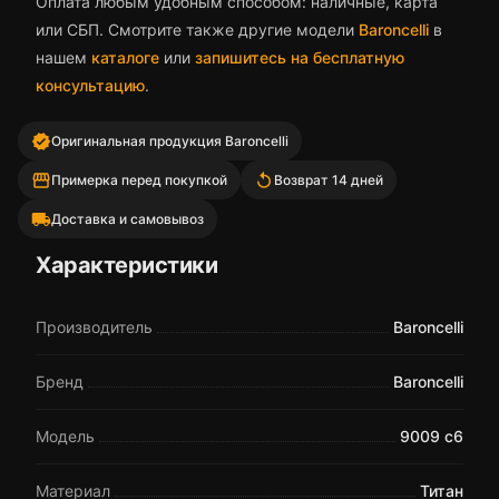
Оплата любым удобным способом: наличные, карта
или СБП. Смотрите также другие модели
Baroncelli
в
нашем
каталоге
или
запишитесь на бесплатную
консультацию
.
verified
Оригинальная продукция Baroncelli
storefront
replay
Примерка перед покупкой
Возврат 14 дней
local_shipping
Доставка и самовывоз
Характеристики
Производитель
Baroncelli
Бренд
Baroncelli
Модель
9009 c6
Материал
Титан