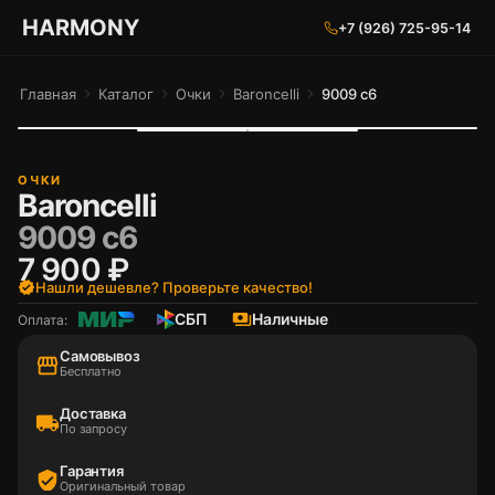
ГАРМОНИЯ ГЛАЗ
HARMONY
+7 (926) 725-95-14
Главная
chevron_right
Каталог
chevron_right
Очки
chevron_right
Baroncelli
chevron_right
9009 c6
ОЧКИ
Baroncelli
9009 c6
7 900 ₽
verified
Нашли дешевле? Проверьте качество!
СБП
payments
Наличные
Оплата:
Самовывоз
storefront
Бесплатно
Доставка
local_shipping
По запросу
Гарантия
verified_user
Оригинальный товар