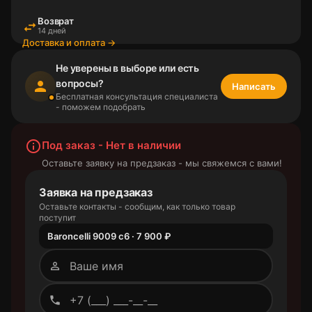
Возврат
swap_horiz
14 дней
Доставка и оплата →
Не уверены в выборе или есть
вопросы?
person
Написать
Бесплатная консультация специалиста
- поможем подобрать
info_outline
Под заказ - Нет в наличии
Оставьте заявку на предзаказ - мы свяжемся с вами!
Заявка на предзаказ
Оставьте контакты - сообщим, как только товар
поступит
Baroncelli 9009 c6 · 7 900 ₽
person_outline
phone_outlined