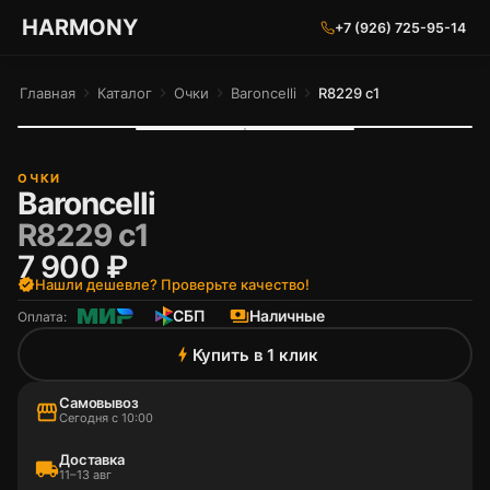
ГАРМОНИЯ ГЛАЗ
HARMONY
+7 (926) 725-95-14
Главная
chevron_right
Каталог
chevron_right
Очки
chevron_right
Baroncelli
chevron_right
R8229 c1
ОЧКИ
Baroncelli
R8229 c1
7 900 ₽
verified
Нашли дешевле? Проверьте качество!
СБП
payments
Наличные
Оплата:
Купить в 1 клик
bolt
Самовывоз
storefront
Сегодня с 10:00
Доставка
local_shipping
11–13 авг