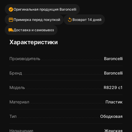
verified
Оригинальная продукция Baroncelli
storefront
replay
Примерка перед покупкой
Возврат 14 дней
local_shipping
Доставка и самовывоз
Характеристики
Производитель
Baroncelli
Бренд
Baroncelli
Модель
R8229 c1
Материал
Пластик
Тип
Ободковая
Назначение
Женская