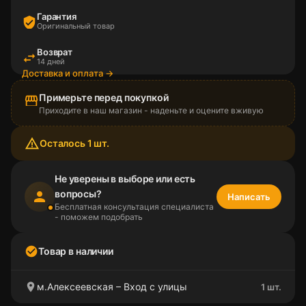
Гарантия
verified_user
Оригинальный товар
Возврат
swap_horiz
14 дней
Доставка и оплата →
Примерьте перед покупкой
storefront
Приходите в наш магазин - наденьте и оцените вживую
warning_amber
Осталось 1 шт.
Не уверены в выборе или есть
вопросы?
person
Написать
Бесплатная консультация специалиста
- поможем подобрать
check_circle
Товар в наличии
location_on
м.Алексеевская – Вход с улицы
1 шт.