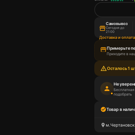
Самовывоз
storefront
Сегодня до
21:00
Доставка и оплат
Примерьте п
storefront
Приходите в на
warning_amber
Осталось 1 ш
Не уверен
person
Бесплатная
подобрать
check_circle
Товар в налич
location_on
м.Чертановска