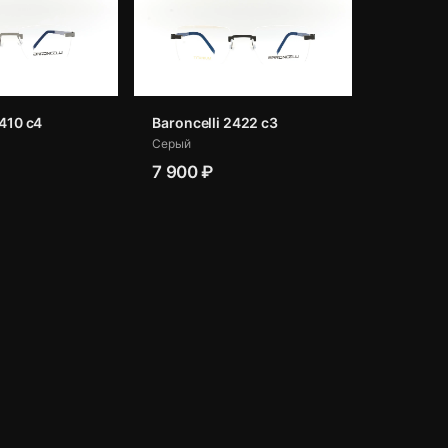
2410 с4
Baroncelli 2422 с3
Серый
7 900 ₽