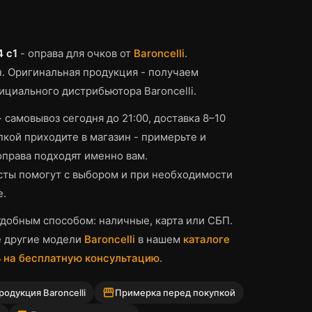
4 c1
-
оправа для очков
от
Baroncelli
.
.
Оригинальная продукция - получаем
ициального дистрибьютора Baroncelli.
- самовывоз сегодня до 21:00, доставка 8–10
кой приходите в магазин - примерьте и
оправа
подходят именно вам.
ты помогут с выбором и при необходимости
е.
добным способом: наличные, карта или СБП.
е другие модели
Baroncelli
в нашем
каталоге
 на бесплатную консультацию
.
storefront
одукция Baroncelli
Примерка перед покупкой