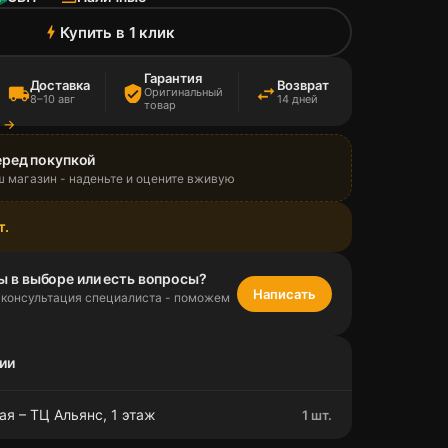
Купить в 1 клик
bolt
Гарантия
Доставка
Возврат
local_shipping
verified_user
swap_horiz
Оригинальный
8–10 авг
14 дней
товар
а →
еред покупкой
ш магазин - наденьте и оцените вживую
т.
ы в выборе или есть вопросы?
Написать
 консультация специалиста - поможем
ии
я – ТЦ Альянс, 1 этаж
1 шт.