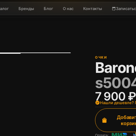
алог
Бренды
Блог
О нас
Контакты
Записатьс
edit_calendar
ОЧКИ
Baronc
s5004
7 900 ₽
verified
Нашли дешевле? П
Добавит
shopping_bag
корзи
Оплата: