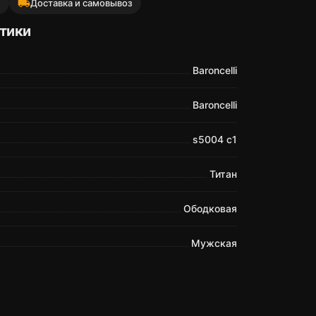
local_shipping
й
Доставка и самовывоз
тики
Baroncelli
Baroncelli
s5004 c1
Титан
Ободковая
Мужская