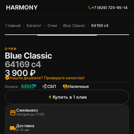
ГАРМОНИЯ ГЛАЗ
HARMONY
+7 (926) 725-95-14
Главная
chevron_right
Каталог
chevron_right
Очки
chevron_right
Blue Classic
chevron_right
64169 c4
ОЧКИ
Blue Classic
64169 c4
3 900 ₽
verified
Нашли дешевле? Проверьте качество!
СБП
payments
Наличные
Оплата:
Купить в 1 клик
bolt
Самовывоз
storefront
Сегодня до 21:00
Доставка
local_shipping
8–10 авг