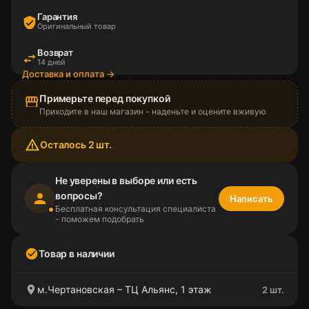
Гарантия
verified_user
Оригинальный товар
Возврат
swap_horiz
14 дней
Доставка и оплата →
Примерьте перед покупкой
storefront
Приходите в наш магазин - наденьте и оцените вживую
warning_amber
Осталось 2 шт.
Не уверены в выборе или есть
вопросы?
person
Написать
Бесплатная консультация специалиста
- поможем подобрать
check_circle
Товар в наличии
location_on
м.Чертановская – ТЦ Альянс, 1 этаж
2 шт.