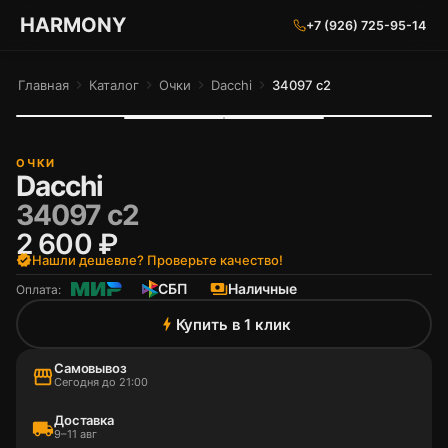
ГАРМОНИЯ ГЛАЗ
HARMONY
+7 (926) 725-95-14
Главная
chevron_right
Каталог
chevron_right
Очки
chevron_right
Dacchi
chevron_right
34097 c2
ОЧКИ
Dacchi
34097 c2
2 600 ₽
verified
Нашли дешевле? Проверьте качество!
СБП
payments
Наличные
Оплата:
Купить в 1 клик
bolt
Самовывоз
storefront
Сегодня до 21:00
Доставка
local_shipping
9–11 авг