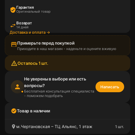
Гарантия
verified_user
Оригинальный товар
Возврат
swap_horiz
14 дней
Доставка и оплата →
Примерьте перед покупкой
storefront
Приходите в наш магазин - наденьте и оцените вживую
warning_amber
Осталось 1 шт.
Не уверены в выборе или есть
вопросы?
person
Написать
Бесплатная консультация специалиста
- поможем подобрать
check_circle
Товар в наличии
location_on
м.Чертановская – ТЦ Альянс, 1 этаж
1 шт.