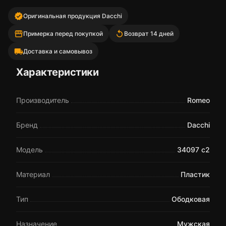
verified
Оригинальная продукция Dacchi
storefront
replay
Примерка перед покупкой
Возврат 14 дней
local_shipping
Доставка и самовывоз
Характеристики
Производитель
Romeo
Бренд
Dacchi
Модель
34097 c2
Материал
Пластик
Тип
Ободковая
Назначение
Мужская