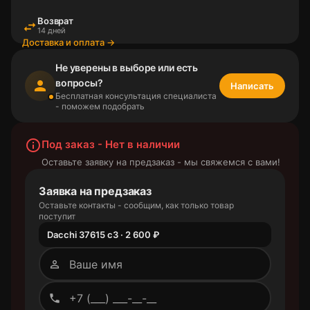
Возврат
swap_horiz
14 дней
Доставка и оплата →
Не уверены в выборе или есть
вопросы?
person
Написать
Бесплатная консультация специалиста
- поможем подобрать
info_outline
Под заказ - Нет в наличии
Оставьте заявку на предзаказ - мы свяжемся с вами!
Заявка на предзаказ
Оставьте контакты - сообщим, как только товар
поступит
Dacchi 37615 с3 · 2 600 ₽
person_outline
phone_outlined