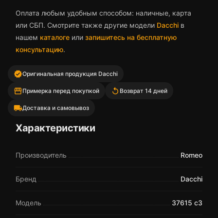
Оплата любым удобным способом: наличные, карта
или СБП. Смотрите также другие модели
Dacchi
в
нашем
каталоге
или
запишитесь на бесплатную
консультацию
.
verified
Оригинальная продукция Dacchi
storefront
replay
Примерка перед покупкой
Возврат 14 дней
local_shipping
Доставка и самовывоз
Характеристики
Производитель
Romeo
Бренд
Dacchi
Модель
37615 с3