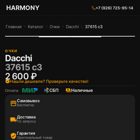
ГАРМОНИЯ ГЛАЗ
HARMONY
+7 (926) 725-95-14
Главная
chevron_right
Каталог
chevron_right
Очки
chevron_right
Dacchi
chevron_right
37615 с3
ОЧКИ
Dacchi
37615 с3
2 600 ₽
verified
Нашли дешевле? Проверьте качество!
СБП
payments
Наличные
Оплата:
Самовывоз
storefront
Бесплатно
Доставка
local_shipping
По запросу
Гарантия
verified_user
Оригинальный товар