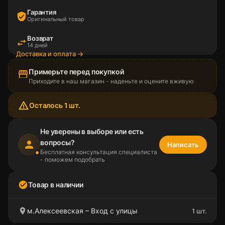
Гарантия
verified_user
Оригинальный товар
Возврат
swap_horiz
14 дней
Доставка и оплата →
Примерьте перед покупкой
storefront
Приходите в наш магазин - наденьте и оцените вживую
warning_amber
Осталось 1 шт.
Не уверены в выборе или есть
вопросы?
person
Написать
Бесплатная консультация специалиста
- поможем подобрать
check_circle
Товар в наличии
location_on
м.Алексеевская – Вход с улицы
1 шт.