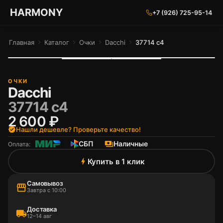
ГАРМОНИЯ ГЛАЗ
HARMONY
+7 (926) 725-95-14
Главная
chevron_right
Каталог
chevron_right
Очки
chevron_right
Dacchi
chevron_right
37714 c4
ОЧКИ
Dacchi
37714 c4
2 600 ₽
verified
Нашли дешевле? Проверьте качество!
СБП
payments
Наличные
Оплата:
Купить в 1 клик
bolt
Самовывоз
storefront
Завтра с 10:00
Доставка
local_shipping
12–14 авг