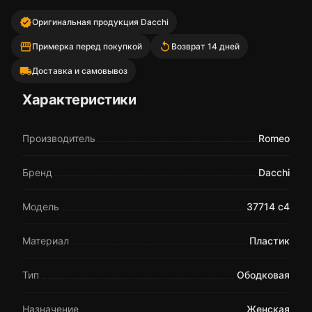
verified
Оригинальная продукция Dacchi
storefront
replay
Примерка перед покупкой
Возврат 14 дней
local_shipping
Доставка и самовывоз
Характеристики
Производитель
Romeo
Бренд
Dacchi
Модель
37714 c4
Материал
Пластик
Тип
Ободковая
Назначение
Женская