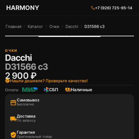
ГАРМОНИЯ ГЛАЗ
HARMONY
+7 (926) 725-95-14
Главная
chevron_right
Каталог
chevron_right
Очки
chevron_right
Dacchi
chevron_right
D31566 c3
ОЧКИ
Dacchi
D31566 c3
2 900 ₽
verified
Нашли дешевле? Проверьте качество!
СБП
payments
Наличные
Оплата:
Самовывоз
storefront
Бесплатно
Доставка
local_shipping
По запросу
Гарантия
verified_user
Оригинальный товар