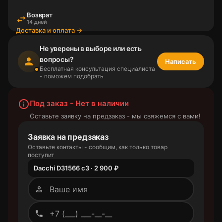
Возврат
swap_horiz
14 дней
Доставка и оплата →
Не уверены в выборе или есть
вопросы?
person
Написать
Бесплатная консультация специалиста
- поможем подобрать
info_outline
Под заказ - Нет в наличии
Оставьте заявку на предзаказ - мы свяжемся с вами!
Заявка на предзаказ
Оставьте контакты - сообщим, как только товар
поступит
Dacchi D31566 c3 · 2 900 ₽
person_outline
phone_outlined