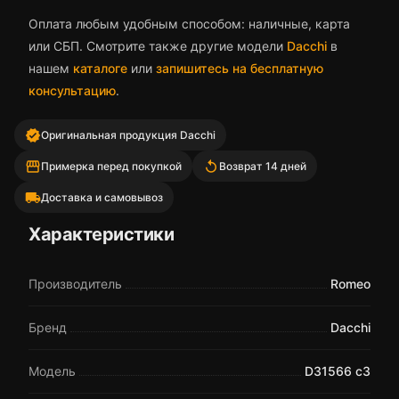
Оплата любым удобным способом: наличные, карта
или СБП. Смотрите также другие модели
Dacchi
в
нашем
каталоге
или
запишитесь на бесплатную
консультацию
.
verified
Оригинальная продукция Dacchi
storefront
replay
Примерка перед покупкой
Возврат 14 дней
local_shipping
Доставка и самовывоз
Характеристики
Производитель
Romeo
Бренд
Dacchi
Модель
D31566 c3