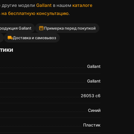
е другие модели
Gallant
в нашем
каталоге
 на бесплатную консультацию
.
storefront
одукция Gallant
Примерка перед покупкой
local_shipping
й
Доставка и самовывоз
тики
Gallant
Gallant
26053 с6
Синий
Пластик