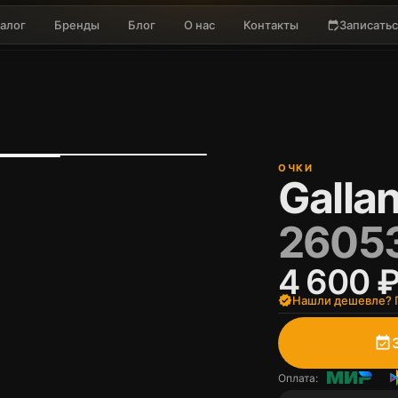
алог
Бренды
Блог
О нас
Контакты
Записатьс
edit_calendar
ОЧКИ
Gallan
26053
4 600 
verified
Нашли дешевле? П
event_available
Оплата: