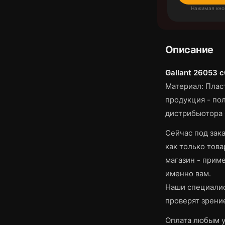
Нажимая кно
Описание
Gallant 26053 с
Материал: Плас
продукция - по
дистрибьютора G
Сейчас под зака
как только това
магазин - приме
именно вам.
Наши специалис
проверят зрени
Оплата любым у