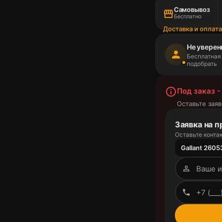
Самовывоз
storefront
Бесплатно
Доставка и оплат
Не уверен
person
Бесплатная
подобрать
info_outline
Под заказ -
Оставьте заяв
Заявка на п
Оставьте контак
Gallant 26053
person_outline
phone_