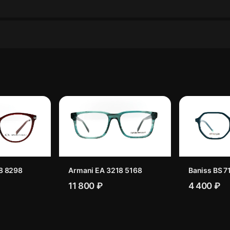
8 8298
Armani EA 3218 5168
Baniss BS 7
11 800 ₽
4 400 ₽