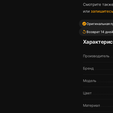
Смотрите такж
или
запишитесь
verified
Оригинальная пр
replay
Возврат 14 дне
Характерис
Производитель
Бренд
Модель
Цвет
Материал