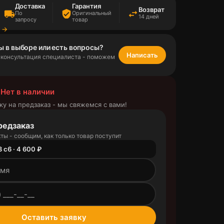
Доставка
Гарантия
Возврат
local_shipping
verified_user
swap_horiz
По
Оригинальный
14 дней
запросу
товар
а →
ы в выборе или есть вопросы?
Написать
 консультация специалиста - поможем
 Нет в наличии
ку на предзаказ - мы свяжемся с вами!
редзаказ
ты - сообщим, как только товар поступит
 с6 · 4 600 ₽
outlined
Оставить заявку