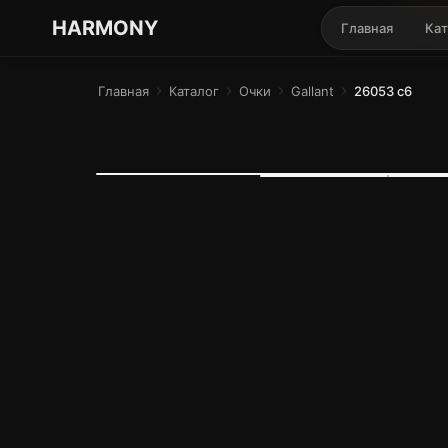
ГАРМОНИЯ ГЛАЗ
HARMONY
Главная
Кат
Главная
chevron_right
Каталог
chevron_right
Очки
chevron_right
Gallant
chevron_right
26053 с6