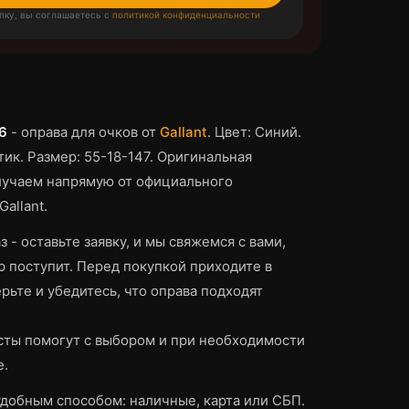
пку, вы соглашаетесь с
политикой конфиденциальности
6
-
оправа для очков
от
Gallant
.
Цвет: Синий.
тик.
Размер: 55-18-147.
Оригинальная
лучаем напрямую от официального
allant.
з - оставьте заявку, и мы свяжемся с вами,
р поступит.
Перед покупкой приходите в
рьте и убедитесь, что
оправа
подходят
ты помогут с выбором и при необходимости
е.
добным способом: наличные, карта или СБП.