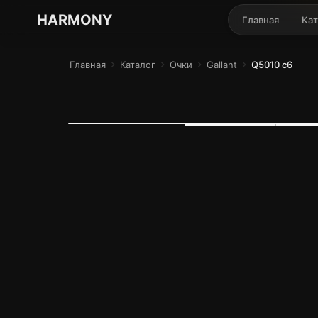
ГАРМОНИЯ ГЛАЗ
HARMONY
Главная
Кат
Главная
chevron_right
Каталог
chevron_right
Очки
chevron_right
Gallant
chevron_right
Q5010 c6