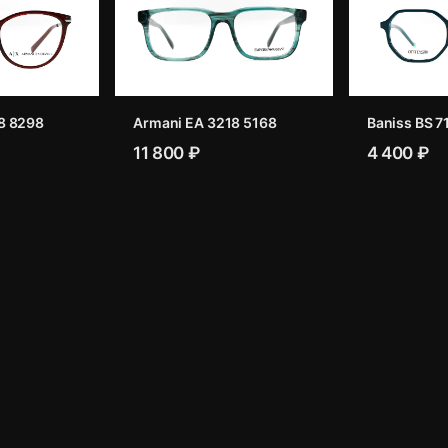
8 8298
Armani EA 3218 5168
Baniss BS 7
11 800 ₽
4 400 ₽