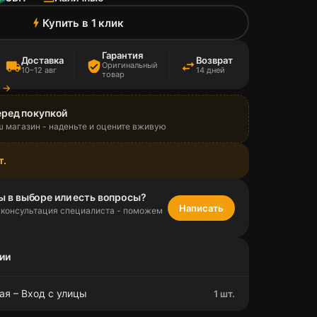
Купить в 1 клик
bolt
Гарантия
Доставка
Возврат
local_shipping
verified_user
swap_horiz
Оригинальный
10–12 авг
14 дней
товар
а →
еред покупкой
ш магазин - наденьте и оцените вживую
т.
ы в выборе или есть вопросы?
Написать
 консультация специалиста - поможем
ии
ая – Вход с улицы
1 шт.