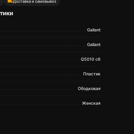
local_shipping
й
Доставка и самовывоз
тики
Gallant
Gallant
Q5010 c6
Пластик
Ободковая
Женская