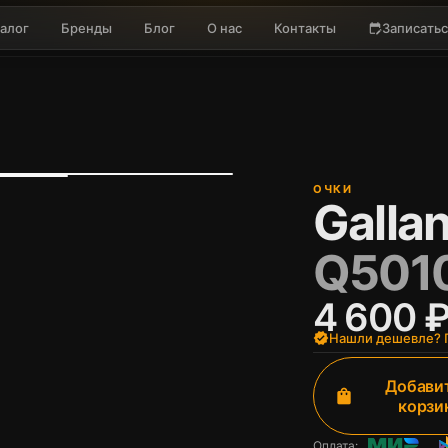
алог
Бренды
Блог
О нас
Контакты
Записатьс
edit_calendar
ОЧКИ
Gallan
Q5010
4 600 
verified
Нашли дешевле? П
Добавит
shopping_bag
корзи
Оплата: