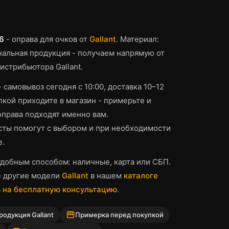
6
-
оправа для очков
от
Gallant
.
Материал:
альная продукция - получаем напрямую от
истрибьютора Gallant.
- самовывоз сегодня с 10:00, доставка 10–12
кой приходите в магазин - примерьте и
оправа
подходят именно вам.
ты помогут с выбором и при необходимости
е.
добным способом: наличные, карта или СБП.
е другие модели
Gallant
в нашем
каталоге
 на бесплатную консультацию
.
storefront
одукция Gallant
Примерка перед покупкой