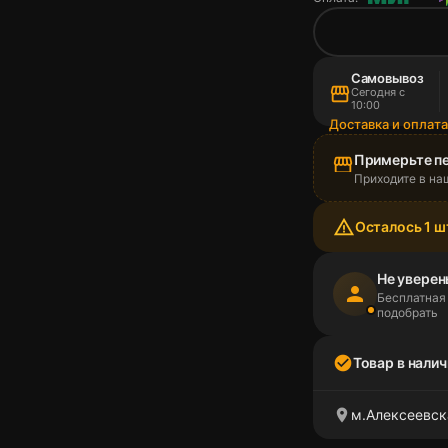
Самовывоз
storefront
Сегодня с
10:00
Доставка и оплат
Примерьте п
storefront
Приходите в на
warning_amber
Осталось 1 ш
Не уверен
person
Бесплатная
подобрать
check_circle
Товар в налич
location_on
м.Алексеевск