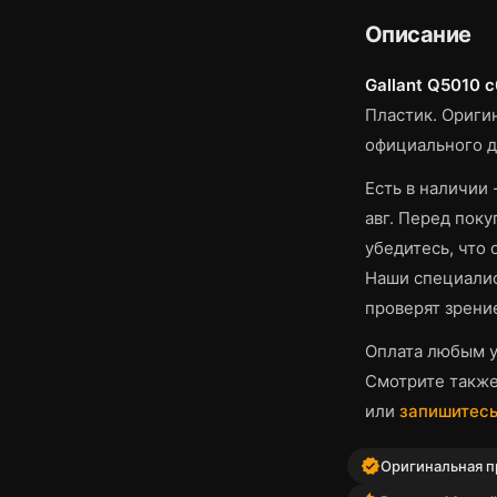
Описание
Gallant Q5010 c
Пластик.
Оригин
официального д
Есть в наличии 
авг.
Перед покуп
убедитесь, что
Наши специалис
проверят зрени
Оплата любым у
Смотрите такж
или
запишитесь
verified
Оригинальная пр