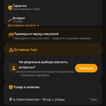
Гарантия
verified_user
Оригинальный товар
Возврат
swap_horiz
14 дней
Доставка и оплата →
Примерьте перед покупкой
storefront
Приходите в наш магазин - наденьте и оцените вживую
warning_amber
Осталось 1 шт.
Не уверены в выборе или есть
вопросы?
person
Написать
Бесплатная консультация специалиста
- поможем подобрать
check_circle
Товар в наличии
location_on
м.Алексеевская – Вход с улицы
1 шт.