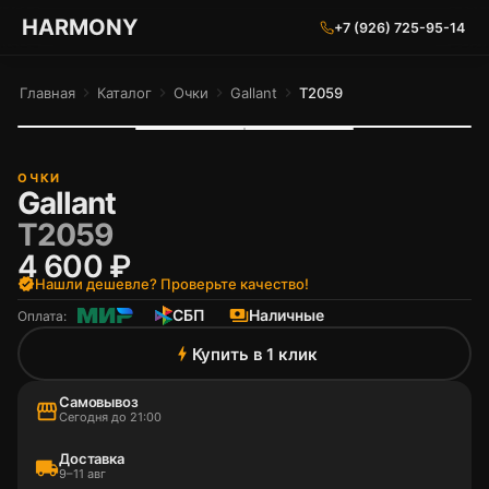
ГАРМОНИЯ ГЛАЗ
HARMONY
+7 (926) 725-95-14
Главная
chevron_right
Каталог
chevron_right
Очки
chevron_right
Gallant
chevron_right
T2059
ОЧКИ
Gallant
T2059
4 600 ₽
verified
Нашли дешевле? Проверьте качество!
СБП
payments
Наличные
Оплата:
Купить в 1 клик
bolt
Самовывоз
storefront
Сегодня до 21:00
Доставка
local_shipping
9–11 авг