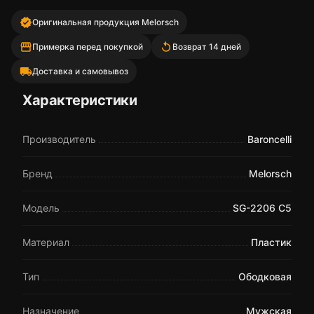
verified
Оригинальная продукция Melorsch
storefront
replay
Примерка перед покупкой
Возврат 14 дней
local_shipping
Доставка и самовывоз
Характеристики
Производитель
Baroncelli
Бренд
Melorsch
Модель
SG-2206 C5
Материал
Пластик
Тип
Ободковая
Назначение
Мужская