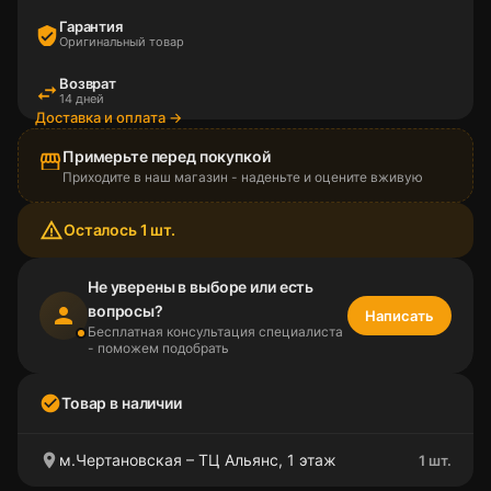
Гарантия
verified_user
Оригинальный товар
Возврат
swap_horiz
14 дней
Доставка и оплата →
Примерьте перед покупкой
storefront
Приходите в наш магазин - наденьте и оцените вживую
warning_amber
Осталось 1 шт.
Не уверены в выборе или есть
вопросы?
person
Написать
Бесплатная консультация специалиста
- поможем подобрать
check_circle
Товар в наличии
location_on
м.Чертановская – ТЦ Альянс, 1 этаж
1 шт.