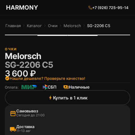
ГАРМОНИЯ ГЛАЗ
HARMONY
+7 (926) 725-95-14
Главная
chevron_right
Каталог
chevron_right
Очки
chevron_right
Melorsch
chevron_right
SG-2206 C5
ОЧКИ
Melorsch
SG-2206 C5
3 600 ₽
verified
Нашли дешевле? Проверьте качество!
СБП
payments
Наличные
Оплата:
Купить в 1 клик
bolt
Самовывоз
storefront
Сегодня до 21:00
Доставка
local_shipping
11–13 авг