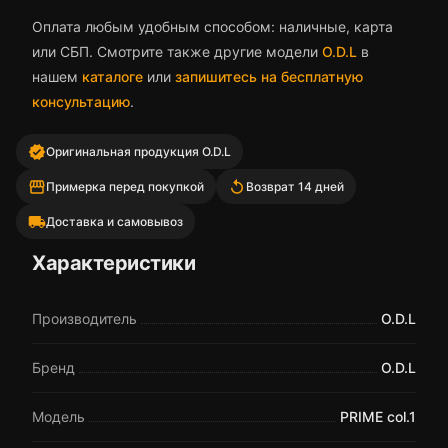
Оплата любым удобным способом: наличные, карта
или СБП. Смотрите также другие модели
O.D.L
в
нашем
каталоге
или
запишитесь на бесплатную
консультацию
.
verified
Оригинальная продукция O.D.L
storefront
replay
Примерка перед покупкой
Возврат 14 дней
local_shipping
Доставка и самовывоз
Характеристики
Производитель
O.D.L
Бренд
O.D.L
Модель
PRIME col.1