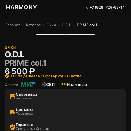
ГАРМОНИЯ ГЛАЗ
HARMONY
+7 (926) 725-95-14
Главная
chevron_right
Каталог
chevron_right
Очки
chevron_right
O.D.L
chevron_right
PRIME col.1
ОЧКИ
O.D.L
PRIME col.1
6 500 ₽
verified
Нашли дешевле? Проверьте качество!
СБП
payments
Наличные
Оплата:
Самовывоз
storefront
Бесплатно
Доставка
local_shipping
По запросу
Гарантия
verified_user
Оригинальный товар