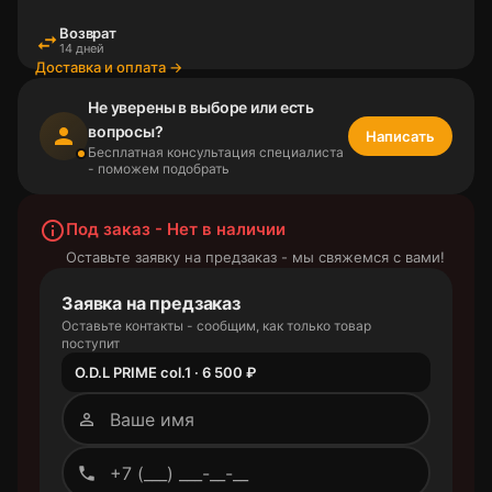
Возврат
swap_horiz
14 дней
Доставка и оплата →
Не уверены в выборе или есть
вопросы?
person
Написать
Бесплатная консультация специалиста
- поможем подобрать
info_outline
Под заказ - Нет в наличии
Оставьте заявку на предзаказ - мы свяжемся с вами!
Заявка на предзаказ
Оставьте контакты - сообщим, как только товар
поступит
O.D.L PRIME col.1 · 6 500 ₽
person_outline
phone_outlined