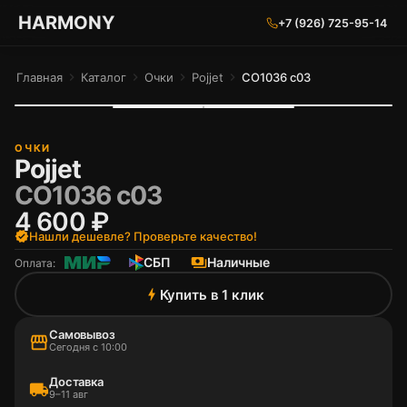
ГАРМОНИЯ ГЛАЗ
HARMONY
+7 (926) 725-95-14
Главная
chevron_right
Каталог
chevron_right
Очки
chevron_right
Pojjet
chevron_right
CO1036 c03
ОЧКИ
Pojjet
CO1036 c03
4 600 ₽
verified
Нашли дешевле? Проверьте качество!
СБП
payments
Наличные
Оплата:
Купить в 1 клик
bolt
Самовывоз
storefront
Сегодня с 10:00
Доставка
local_shipping
9–11 авг