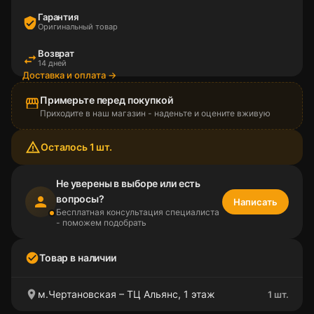
Гарантия
verified_user
Оригинальный товар
Возврат
swap_horiz
14 дней
Доставка и оплата →
Примерьте перед покупкой
storefront
Приходите в наш магазин - наденьте и оцените вживую
warning_amber
Осталось 1 шт.
Не уверены в выборе или есть
вопросы?
person
Написать
Бесплатная консультация специалиста
- поможем подобрать
check_circle
Товар в наличии
location_on
м.Чертановская – ТЦ Альянс, 1 этаж
1 шт.