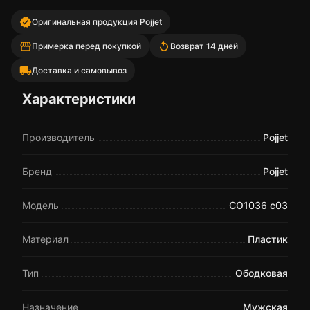
verified
Оригинальная продукция Pojjet
storefront
replay
Примерка перед покупкой
Возврат 14 дней
local_shipping
Доставка и самовывоз
Характеристики
Производитель
Pojjet
Бренд
Pojjet
Модель
CO1036 c03
Материал
Пластик
Тип
Ободковая
Назначение
Мужская