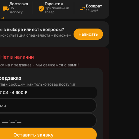
Доставка
Гарантия
Возврат
local_shipping
verified_user
swap_horiz
По
Оригинальный
14 дней
запросу
товар
а →
ы в выборе или есть вопросы?
Написать
 консультация специалиста - поможем
 Нет в наличии
ку на предзаказ - мы свяжемся с вами!
редзаказ
ты - сообщим, как только товар поступит
7 C4 · 4 600 ₽
outlined
Оставить заявку