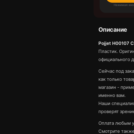
Нажимая кно
Описание
Pojjet H00107 
Пластик.
Оригин
официального д
Сейчас под зака
как только това
магазин - приме
именно вам.
Наши специалис
проверят зрени
Оплата любым у
Смотрите такж