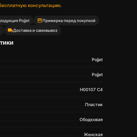
 бесплатную консультацию
.
storefront
одукция Pojjet
Примерка перед покупкой
local_shipping
й
Доставка и самовывоз
тики
Pojjet
Pojjet
H00107 C4
Пластик
Ободковая
Женская