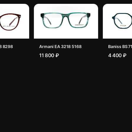
8 8298
Armani EA 3218 5168
Baniss BS 7
11 800 ₽
4 400 ₽