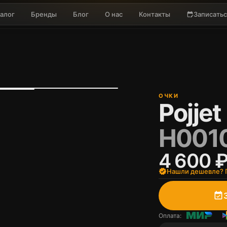
алог
Бренды
Блог
О нас
Контакты
Записатьс
edit_calendar
ОЧКИ
Pojjet
H001
4 600 
verified
Нашли дешевле? П
event_available
Оплата: