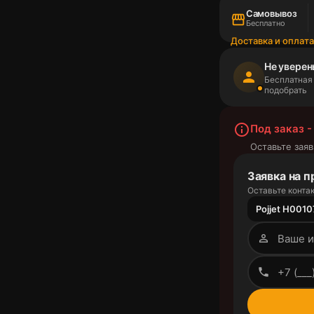
Самовывоз
storefront
Бесплатно
Доставка и оплат
Не уверен
person
Бесплатная
подобрать
info_outline
Под заказ -
Оставьте заяв
Заявка на п
Оставьте контак
Pojjet H0010
person_outline
phone_