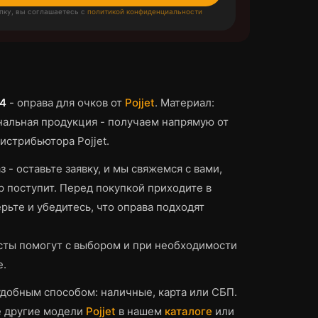
пку, вы соглашаетесь с
политикой конфиденциальности
C4
-
оправа для очков
от
Pojjet
.
Материал:
альная продукция - получаем напрямую от
истрибьютора Pojjet.
з - оставьте заявку, и мы свяжемся с вами,
р поступит.
Перед покупкой приходите в
рьте и убедитесь, что
оправа
подходят
ты помогут с выбором и при необходимости
е.
добным способом: наличные, карта или СБП.
е другие модели
Pojjet
в нашем
каталоге
или