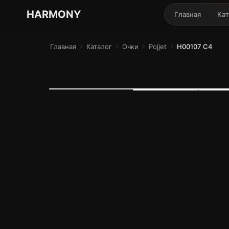
ГАРМОНИЯ ГЛАЗ
HARMONY
Главная
Кат
Главная
chevron_right
Каталог
chevron_right
Очки
chevron_right
Pojjet
chevron_right
H00107 C4