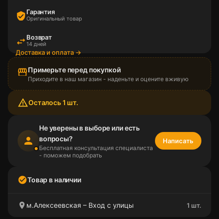
Гарантия
verified_user
Оригинальный товар
Возврат
swap_horiz
14 дней
Доставка и оплата →
Примерьте перед покупкой
storefront
Приходите в наш магазин - наденьте и оцените вживую
warning_amber
Осталось 1 шт.
Не уверены в выборе или есть
вопросы?
person
Написать
Бесплатная консультация специалиста
- поможем подобрать
check_circle
Товар в наличии
location_on
м.Алексеевская – Вход с улицы
1 шт.