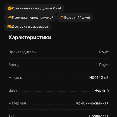
verified
Оригинальная продукция Pojjet
storefront
replay
Примерка перед покупкой
Возврат 14 дней
local_shipping
Доставка и самовывоз
Характеристики
Производитель
Pojjet
Бренд
Pojjet
Модель
H00142 c5
Цвет
Черный
Материал
Комбинированная
Тип
Ободковая