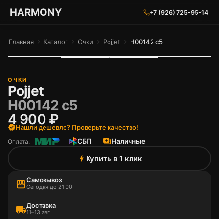
ГАРМОНИЯ ГЛАЗ
HARMONY
+7 (926) 725-95-14
Главная
chevron_right
Каталог
chevron_right
Очки
chevron_right
Pojjet
chevron_right
H00142 c5
ОЧКИ
Pojjet
H00142 c5
4 900 ₽
verified
Нашли дешевле? Проверьте качество!
СБП
payments
Наличные
Оплата:
Купить в 1 клик
bolt
Самовывоз
storefront
Сегодня до 21:00
Доставка
local_shipping
11–13 авг