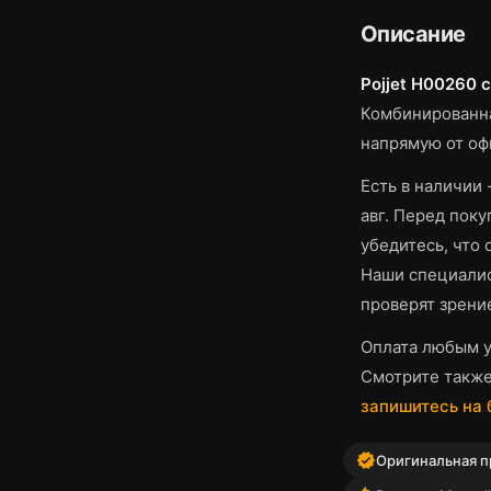
Описание
Pojjet H00260 
Комбинированн
напрямую от оф
Есть в наличии 
авг.
Перед покуп
убедитесь, что
Наши специалис
проверят зрени
Оплата любым у
Смотрите такж
запишитесь на
verified
Оригинальная пр