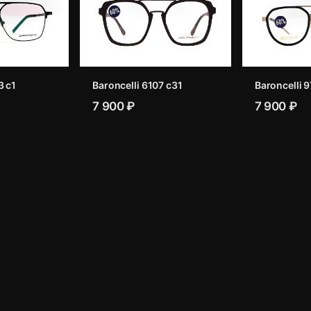
3 с1
Baroncelli 6107 c31
Baroncelli 
7 900 ₽
7 900 ₽