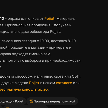
c10
-
оправа для очков
от
Pojjet
.
Материал:
ая.
Оригинальная продукция - получаем
ициального дистрибьютора Pojjet.
- самовывоз сегодня с 10:00, доставка 8–10
кой приходите в магазин - примерьте и
оправа
подходят именно вам.
ты помогут с выбором и при необходимости
е.
добным способом: наличные, карта или СБП.
е другие модели
Pojjet
в нашем
каталоге
или
 бесплатную консультацию
.
storefront
одукция Pojjet
Примерка перед покупкой