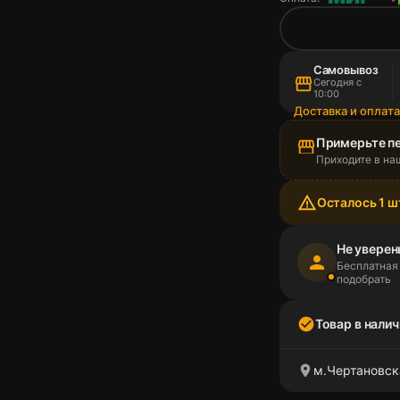
Самовывоз
storefront
Сегодня с
10:00
Доставка и оплат
Примерьте п
storefront
Приходите в на
warning_amber
Осталось 1 ш
Не уверен
person
Бесплатная
подобрать
check_circle
Товар в налич
location_on
м.Чертановска