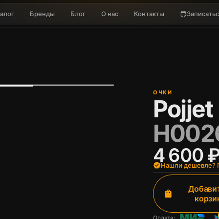
алог
Бренды
Блог
О нас
Контакты
Записатьс
edit_calendar
ОЧКИ
Pojjet
H002
4 600 
verified
Нашли дешевле? П
Добавит
shopping_bag
корзи
Оплата: