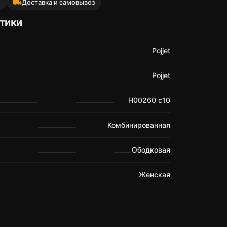
local_shipping
й
Доставка и самовывоз
тики
Pojjet
Pojjet
H00260 c10
Комбинированная
Ободковая
Женская