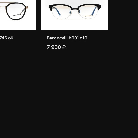
9745 c4
Baroncelli h001 c10
7 900 ₽