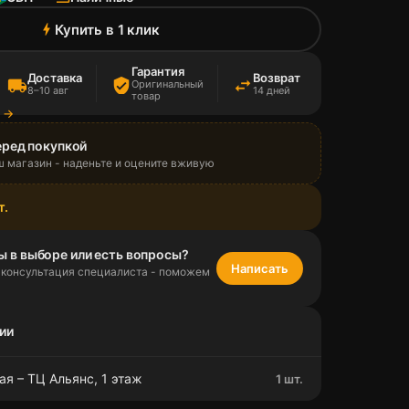
Купить в 1 клик
bolt
Гарантия
Доставка
Возврат
local_shipping
verified_user
swap_horiz
Оригинальный
8–10 авг
14 дней
товар
а →
еред покупкой
ш магазин - наденьте и оцените вживую
т.
ы в выборе или есть вопросы?
Написать
 консультация специалиста - поможем
ии
я – ТЦ Альянс, 1 этаж
1 шт.