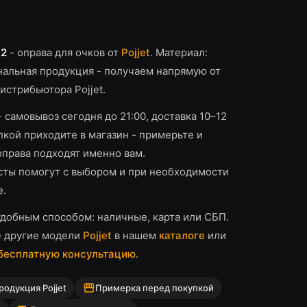
c2
-
оправа для очков
от
Pojjet
.
Материал:
альная продукция - получаем напрямую от
истрибьютора Pojjet.
- самовывоз сегодня до 21:00, доставка 10–12
кой приходите в магазин - примерьте и
оправа
подходят именно вам.
ты помогут с выбором и при необходимости
е.
добным способом: наличные, карта или СБП.
е другие модели
Pojjet
в нашем
каталоге
или
 бесплатную консультацию
.
storefront
одукция Pojjet
Примерка перед покупкой