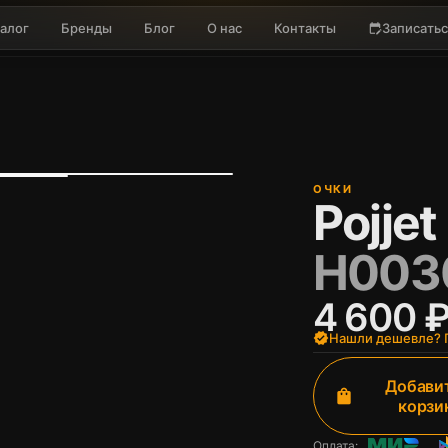
алог
Бренды
Блог
О нас
Контакты
Записатьс
edit_calendar
ОЧКИ
Pojjet
H003
4 600 
verified
Нашли дешевле? П
Добавит
shopping_bag
корзи
Оплата: