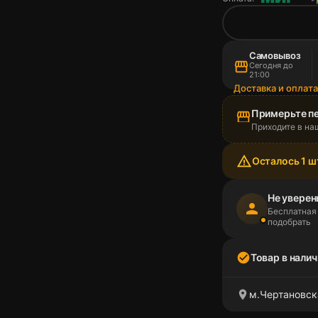
Самовывоз
storefront
Сегодня до
21:00
Доставка и оплат
Примерьте п
storefront
Приходите в на
warning_amber
Осталось 1 ш
Не уверен
person
Бесплатная
подобрать
check_circle
Товар в налич
location_on
м.Чертановска