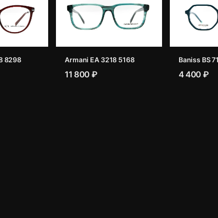
8 8298
Armani EA 3218 5168
Baniss BS 7
11 800 ₽
4 400 ₽