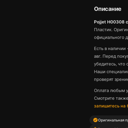
Описание
Pojjet H00308 
Пластик.
Оригин
официального д
Есть в наличии 
авг.
Перед покуп
убедитесь, что
Наши специалис
проверят зрени
Оплата любым у
Смотрите такж
запишитесь на
verified
Оригинальная пр