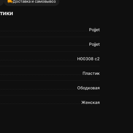
local_shipping
й
Доставка и самовывоз
тики
Pojjet
Pojjet
H00308 c2
Пластик
Ободковая
Женская