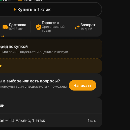
Купить в 1 клик
bolt
Гарантия
Доставка
Возврат
local_shipping
verified_user
swap_horiz
Оригинальный
10–12 авг
14 дней
товар
а →
еред покупкой
ш магазин - наденьте и оцените вживую
т.
ы в выборе или есть вопросы?
Написать
 консультация специалиста - поможем
ии
я – ТЦ Альянс, 1 этаж
1 шт.