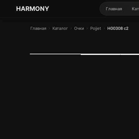
ГАРМОНИЯ ГЛАЗ
HARMONY
Главная
Кат
Главная
chevron_right
Каталог
chevron_right
Очки
chevron_right
Pojjet
chevron_right
H00308 c2