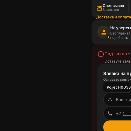
Самовывоз
storefront
Бесплатно
Доставка и оплат
Не уверен
person
Бесплатная
подобрать
info_outline
Под заказ -
Оставьте заяв
Заявка на п
Оставьте контак
Pojjet H0038
person_outline
phone_