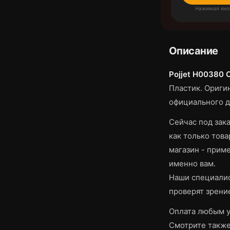
Нажимая кно
Описание
Pojjet H00380 
Пластик.
Оригин
официального д
Сейчас под зака
как только това
магазин - приме
именно вам.
Наши специалис
проверят зрени
Оплата любым у
Смотрите такж