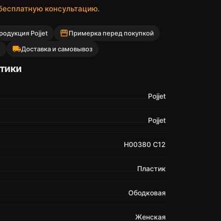
 бесплатную консультацию
.
storefront
одукция Pojjet
Примерка перед покупкой
local_shipping
й
Доставка и самовывоз
тики
Pojjet
Pojjet
H00380 C12
Пластик
Ободковая
Женская