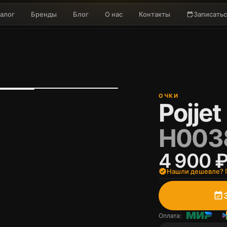
алог
Бренды
Блог
О нас
Контакты
Записатьс
edit_calendar
ОЧКИ
Pojjet
H003
4 900 
verified
Нашли дешевле? П
event_available
Оплата: