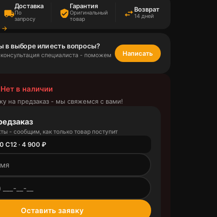
Доставка
Гарантия
Возврат
local_shipping
verified_user
swap_horiz
По
Оригинальный
14 дней
запросу
товар
а →
ы в выборе или есть вопросы?
Написать
 консультация специалиста - поможем
 Нет в наличии
ку на предзаказ - мы свяжемся с вами!
редзаказ
ты - сообщим, как только товар поступит
0 C12 · 4 900 ₽
outlined
Оставить заявку