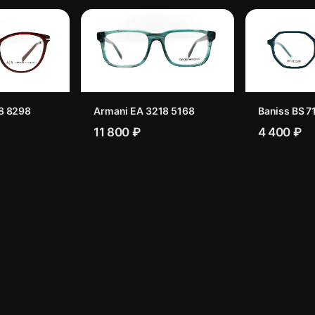
8 8298
Armani EA 3218 5168
Baniss BS 7
11 800 ₽
4 400 ₽