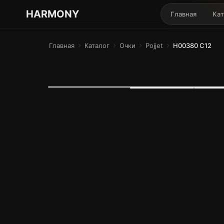
ГАРМОНИЯ ГЛАЗ
HARMONY
Главная
Кат
Главная
chevron_right
Каталог
chevron_right
Очки
chevron_right
Pojjet
chevron_right
H00380 C12