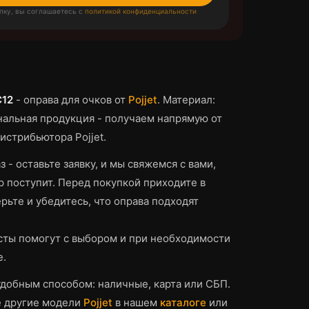
пку, вы соглашаетесь с
политикой конфиденциальности
C12
-
оправа для очков
от
Pojjet
.
Материал:
альная продукция - получаем напрямую от
истрибьютора Pojjet.
з - оставьте заявку, и мы свяжемся с вами,
р поступит.
Перед покупкой приходите в
рьте и убедитесь, что
оправа
подходят
ты помогут с выбором и при необходимости
е.
добным способом: наличные, карта или СБП.
е другие модели
Pojjet
в нашем
каталоге
или