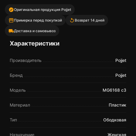
verified
Оригинальная продукция Pojjet
storefront
replay
Примерка перед покупкой
Возврат 14 дней
local_shipping
Доставка и самовывоз
Характеристики
Производитель
Pojjet
Бренд
Pojjet
Модель
MG6168 c3
Материал
Пластик
Тип
Ободковая
Назначение
Женская