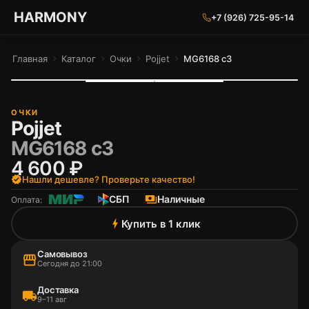
ГАРМОНИЯ ГЛАЗ
HARMONY
+7 (926) 725-95-14
Главная
chevron_right
Каталог
chevron_right
Очки
chevron_right
Pojjet
chevron_right
MG6168 c3
ОЧКИ
Pojjet
MG6168 c3
4 600 ₽
verified
Нашли дешевле? Проверьте качество!
СБП
payments
Наличные
Оплата:
Купить в 1 клик
bolt
Самовывоз
storefront
Сегодня до 21:00
Доставка
local_shipping
9–11 авг