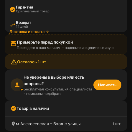
Гарантия
verified_user
Оригинальный товар
Возврат
swap_horiz
14 дней
Доставка и оплата →
Примерьте перед покупкой
storefront
Приходите в наш магазин - наденьте и оцените вживую
warning_amber
Осталось 1 шт.
Не уверены в выборе или есть
вопросы?
person
Написать
Бесплатная консультация специалиста
- поможем подобрать
check_circle
Товар в наличии
location_on
м.Алексеевская – Вход с улицы
1 шт.