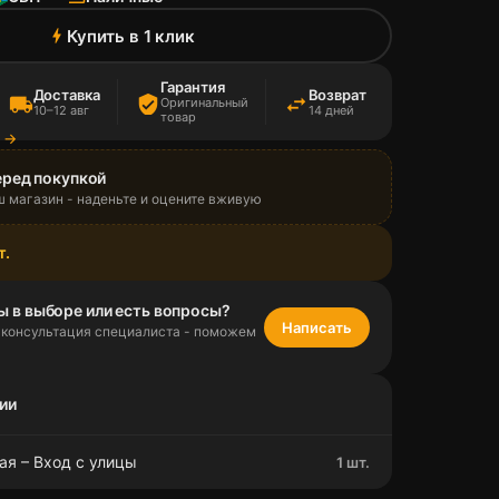
Купить в 1 клик
bolt
Гарантия
Доставка
Возврат
local_shipping
verified_user
swap_horiz
Оригинальный
10–12 авг
14 дней
товар
а →
еред покупкой
ш магазин - наденьте и оцените вживую
т.
ы в выборе или есть вопросы?
Написать
 консультация специалиста - поможем
ии
ая – Вход с улицы
1 шт.