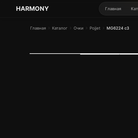
ГАРМОНИЯ ГЛАЗ
HARMONY
Главная
Кат
Главная
chevron_right
Каталог
chevron_right
Очки
chevron_right
Pojjet
chevron_right
MG6224 c3