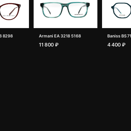
8 8298
Armani EA 3218 5168
Baniss BS 7
11 800 ₽
4 400 ₽