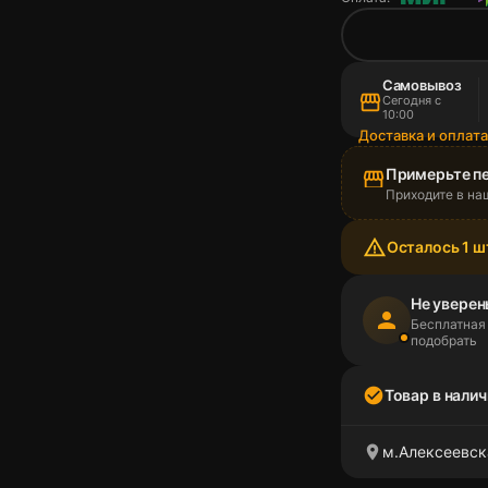
Самовывоз
storefront
Сегодня с
10:00
Доставка и оплат
Примерьте п
storefront
Приходите в на
warning_amber
Осталось 1 ш
Не уверен
person
Бесплатная
подобрать
check_circle
Товар в налич
location_on
м.Алексеевск