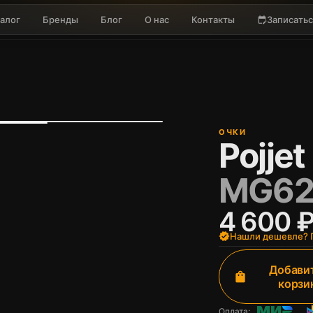
алог
Бренды
Блог
О нас
Контакты
Записатьс
edit_calendar
ОЧКИ
Pojjet
MG62
4 600 
verified
Нашли дешевле? П
Добавит
shopping_bag
корзи
Оплата: