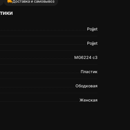
local_shipping
й
Доставка и самовывоз
тики
Pojjet
Pojjet
MG6224 c3
Пластик
Ободковая
Женская