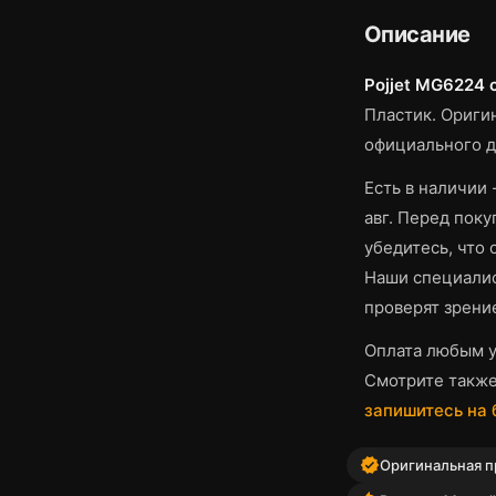
Описание
Pojjet MG6224 
Пластик.
Оригин
официального д
Есть в наличии 
авг.
Перед покуп
убедитесь, что
Наши специалис
проверят зрени
Оплата любым у
Смотрите такж
запишитесь на
verified
Оригинальная пр