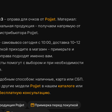
c3
-
оправа для очков
от
Pojjet
.
Материал:
альная продукция - получаем напрямую от
истрибьютора Pojjet.
- самовывоз сегодня с 10:00, доставка 10–12
кой приходите в магазин - примерьте и
оправа
подходят именно вам.
ты помогут с выбором и при необходимости
е.
добным способом: наличные, карта или СБП.
е другие модели
Pojjet
в нашем
каталоге
или
 бесплатную консультацию
.
storefront
одукция Pojjet
Примерка перед покупкой