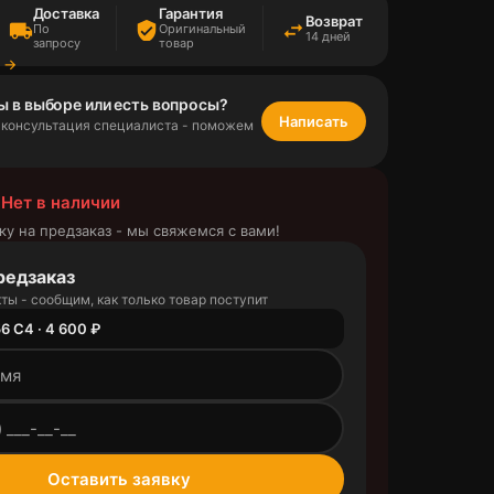
Доставка
Гарантия
Возврат
local_shipping
verified_user
swap_horiz
По
Оригинальный
14 дней
запросу
товар
а →
ы в выборе или есть вопросы?
Написать
 консультация специалиста - поможем
 Нет в наличии
ку на предзаказ - мы свяжемся с вами!
редзаказ
ты - сообщим, как только товар поступит
6 C4 · 4 600 ₽
outlined
Оставить заявку