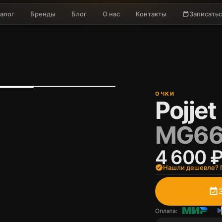
алог
Бренды
Блог
О нас
Контакты
Записатьс
edit_calendar
ОЧКИ
Pojjet
MG66
4 600 
verified
Нашли дешевле? П
event_available
Оплата: