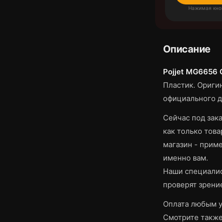
Нажимая кно
Описание
Pojjet MG6656 
Пластик.
Оригин
официального д
Сейчас под зака
как только това
магазин - приме
именно вам.
Наши специалис
проверят зрени
Оплата любым у
Смотрите такж