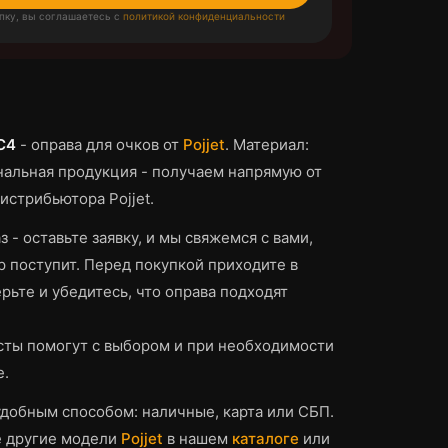
пку, вы соглашаетесь с
политикой конфиденциальности
C4
-
оправа для очков
от
Pojjet
.
Материал:
альная продукция - получаем напрямую от
истрибьютора Pojjet.
з - оставьте заявку, и мы свяжемся с вами,
р поступит.
Перед покупкой приходите в
рьте и убедитесь, что
оправа
подходят
ты помогут с выбором и при необходимости
е.
добным способом: наличные, карта или СБП.
е другие модели
Pojjet
в нашем
каталоге
или