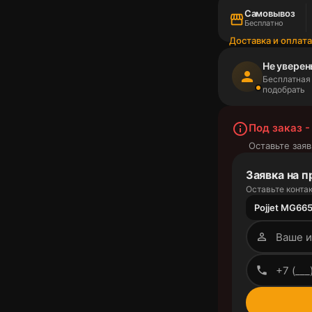
Самовывоз
storefront
Бесплатно
Доставка и оплат
Не уверен
person
Бесплатная
подобрать
info_outline
Под заказ -
Оставьте заяв
Заявка на п
Оставьте контак
Pojjet MG665
person_outline
phone_