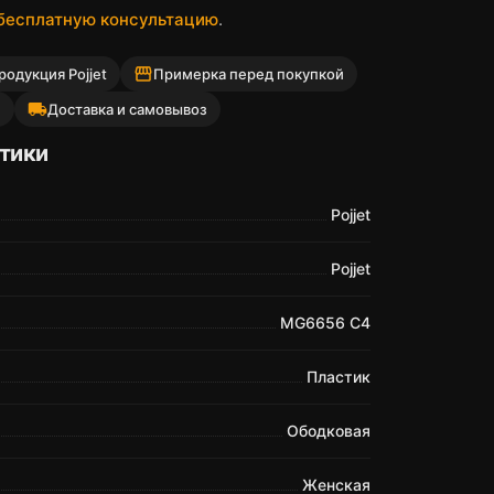
 бесплатную консультацию
.
storefront
одукция Pojjet
Примерка перед покупкой
local_shipping
й
Доставка и самовывоз
тики
Pojjet
Pojjet
MG6656 C4
Пластик
Ободковая
Женская