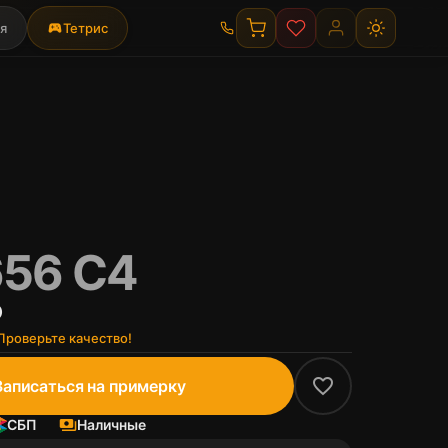
я
sports_esports
Тетрис
56 C4
₽
роверьте качество!
favorite_border
Записаться на примерку
СБП
payments
Наличные