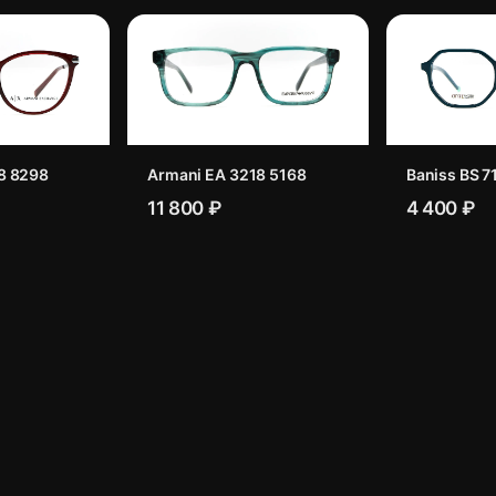
8 8298
Armani EA 3218 5168
Baniss BS 7
11 800 ₽
4 400 ₽