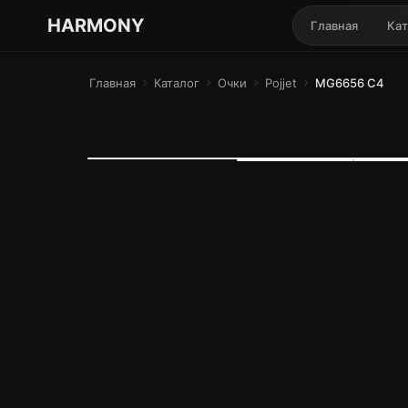
ГАРМОНИЯ ГЛАЗ
HARMONY
Главная
Кат
Главная
chevron_right
Каталог
chevron_right
Очки
chevron_right
Pojjet
chevron_right
MG6656 C4