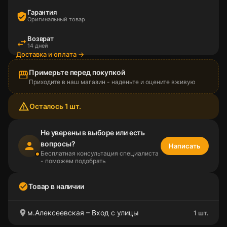
Гарантия
verified_user
Оригинальный товар
Возврат
swap_horiz
14 дней
Доставка и оплата →
Примерьте перед покупкой
storefront
Приходите в наш магазин - наденьте и оцените вживую
warning_amber
Осталось 1 шт.
Не уверены в выборе или есть
вопросы?
person
Написать
Бесплатная консультация специалиста
- поможем подобрать
check_circle
Товар в наличии
location_on
м.Алексеевская – Вход с улицы
1 шт.