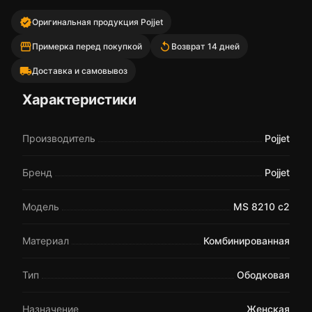
verified
Оригинальная продукция Pojjet
storefront
replay
Примерка перед покупкой
Возврат 14 дней
local_shipping
Доставка и самовывоз
Характеристики
Производитель
Pojjet
Бренд
Pojjet
Модель
MS 8210 c2
Материал
Комбинированная
Тип
Ободковая
Назначение
Женская