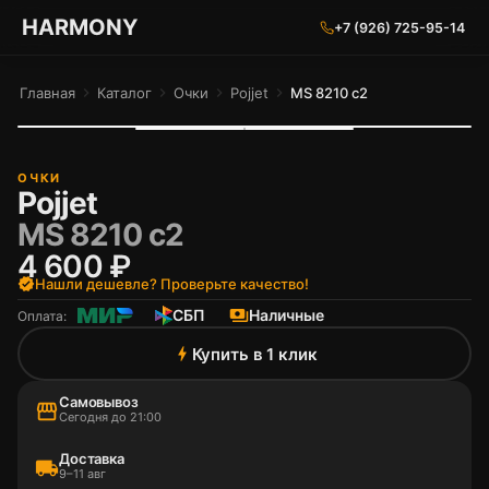
ГАРМОНИЯ ГЛАЗ
HARMONY
+7 (926) 725-95-14
Главная
chevron_right
Каталог
chevron_right
Очки
chevron_right
Pojjet
chevron_right
MS 8210 c2
ОЧКИ
Pojjet
MS 8210 c2
4 600 ₽
verified
Нашли дешевле? Проверьте качество!
СБП
payments
Наличные
Оплата:
Купить в 1 клик
bolt
Самовывоз
storefront
Сегодня до 21:00
Доставка
local_shipping
9–11 авг