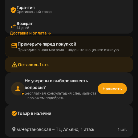
Гарантия
verified_user
Оригинальный товар
Возврат
swap_horiz
14 дней
Доставка и оплата →
Примерьте перед покупкой
storefront
Приходите в наш магазин - наденьте и оцените вживую
warning_amber
Осталось 1 шт.
Не уверены в выборе или есть
вопросы?
person
Написать
Бесплатная консультация специалиста
- поможем подобрать
check_circle
Товар в наличии
location_on
м.Чертановская – ТЦ Альянс, 1 этаж
1 шт.