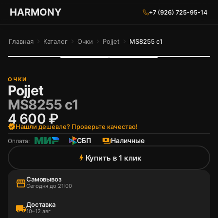
ГАРМОНИЯ ГЛАЗ
HARMONY
+7 (926) 725-95-14
Главная
chevron_right
Каталог
chevron_right
Очки
chevron_right
Pojjet
chevron_right
MS8255 c1
ОЧКИ
Pojjet
MS8255 c1
4 600 ₽
verified
Нашли дешевле? Проверьте качество!
СБП
payments
Наличные
Оплата:
Купить в 1 клик
bolt
Самовывоз
storefront
Сегодня до 21:00
Доставка
local_shipping
10–12 авг