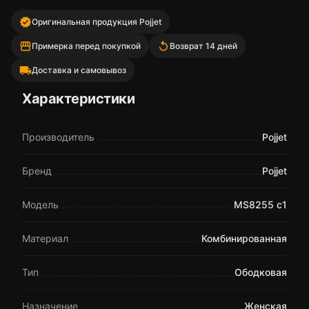
verified
Оригинальная продукция Pojjet
storefront
replay
Примерка перед покупкой
Возврат 14 дней
local_shipping
Доставка и самовывоз
Характеристики
Производитель
Pojjet
Бренд
Pojjet
Модель
MS8255 c1
Материал
Комбинированная
Тип
Ободковая
Назначение
Женская