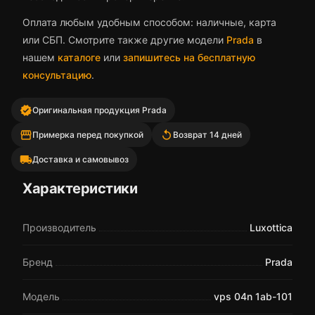
Оплата любым удобным способом: наличные, карта
или СБП. Смотрите также другие модели
Prada
в
нашем
каталоге
или
запишитесь на бесплатную
консультацию
.
verified
Оригинальная продукция Prada
storefront
replay
Примерка перед покупкой
Возврат 14 дней
local_shipping
Доставка и самовывоз
Характеристики
Производитель
Luxottica
Бренд
Prada
Модель
vps 04n 1ab-101