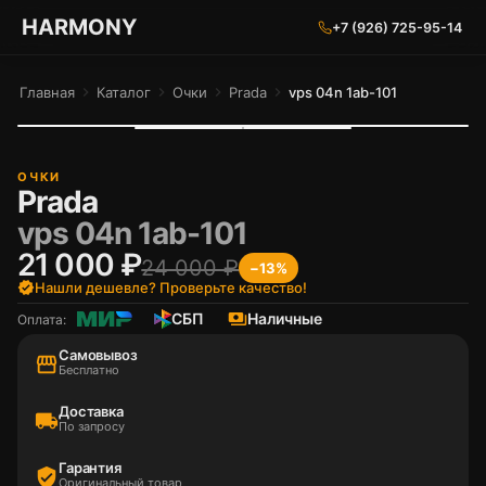
ГАРМОНИЯ ГЛАЗ
HARMONY
+7 (926) 725-95-14
Главная
chevron_right
Каталог
chevron_right
Очки
chevron_right
Prada
chevron_right
vps 04n 1ab-101
ОЧКИ
Prada
vps 04n 1ab-101
21 000 ₽
24 000 ₽
−13%
verified
Нашли дешевле? Проверьте качество!
СБП
payments
Наличные
Оплата:
Самовывоз
storefront
Бесплатно
Доставка
local_shipping
По запросу
Гарантия
verified_user
Оригинальный товар