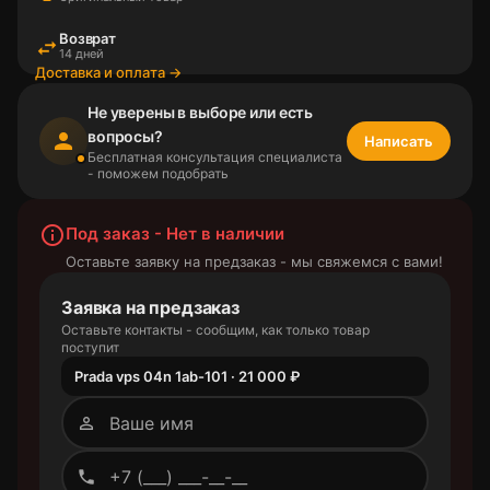
Возврат
swap_horiz
14 дней
Доставка и оплата →
Не уверены в выборе или есть
вопросы?
person
Написать
Бесплатная консультация специалиста
- поможем подобрать
info_outline
Под заказ - Нет в наличии
Оставьте заявку на предзаказ - мы свяжемся с вами!
Заявка на предзаказ
Оставьте контакты - сообщим, как только товар
поступит
Prada vps 04n 1ab-101 · 21 000 ₽
person_outline
phone_outlined