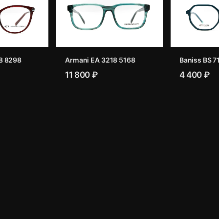
8 8298
Armani EA 3218 5168
Baniss BS 7
11 800 ₽
4 400 ₽