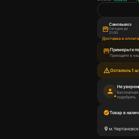
Самовывоз
storefront
Сегодня до
21:00
Доставка и оплат
Примерьте п
storefront
Приходите в на
warning_amber
Осталось 1 ш
Не уверен
person
Бесплатная
подобрать
check_circle
Товар в налич
location_on
м.Чертановска