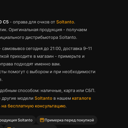
0 C5
-
оправа для очков
от
Soltanto
.
тик.
Оригинальная продукция - получаем
ициального дистрибьютора Soltanto.
- самовывоз сегодня до 21:00, доставка 9–11
кой приходите в магазин - примерьте и
оправа
подходят именно вам.
ты помогут с выбором и при необходимости
е.
добным способом: наличные, карта или СБП.
е другие модели
Soltanto
в нашем
каталоге
 на бесплатную консультацию
.
storefront
родукция Soltanto
Примерка перед покупкой