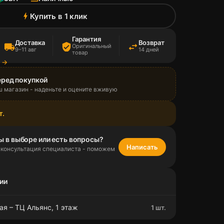
Купить в 1 клик
bolt
Гарантия
Доставка
Возврат
local_shipping
verified_user
swap_horiz
Оригинальный
9–11 авг
14 дней
товар
а →
еред покупкой
ш магазин - наденьте и оцените вживую
т.
ы в выборе или есть вопросы?
Написать
 консультация специалиста - поможем
ии
я – ТЦ Альянс, 1 этаж
1 шт.