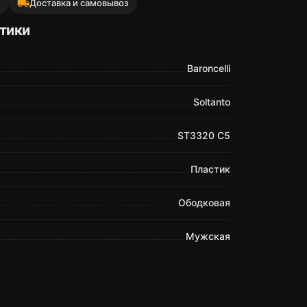
local_shipping
й
Доставка и самовывоз
тики
Baroncelli
Soltanto
ST3320 C5
Пластик
Ободковая
Мужская