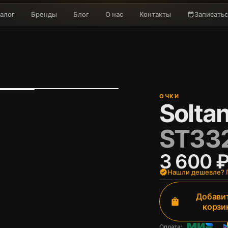
алог
Бренды
Блог
О нас
Контакты
Записатьс
edit_calendar
ОЧКИ
Solta
ST33
3 600 
verified
Нашли дешевле? П
Добавит
shopping_bag
корзи
Оплата: