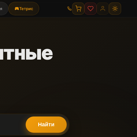
я
sports_esports
Тетрис
итные
Найти