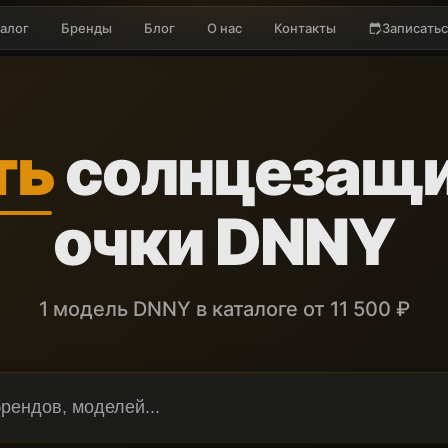
алог
Бренды
Блог
О нас
Контакты
Записатьс
edit_calendar
ть
солнцезащ
очки DNNY
1 модель DNNY в каталоге от 11 500 ₽