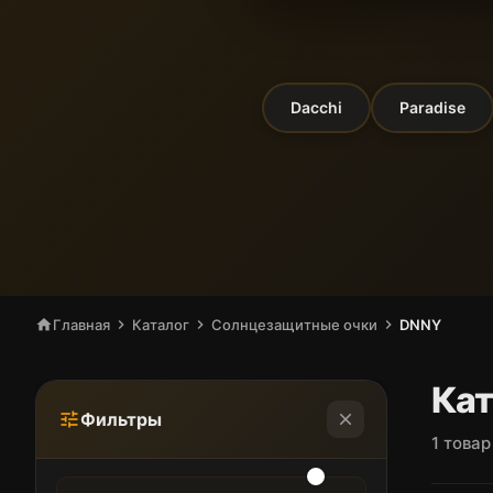
Dacchi
Paradise
home
Главная
chevron_right
Каталог
chevron_right
Солнцезащитные очки
chevron_right
DNNY
Кат
Фильтры
tune
close
1 товар