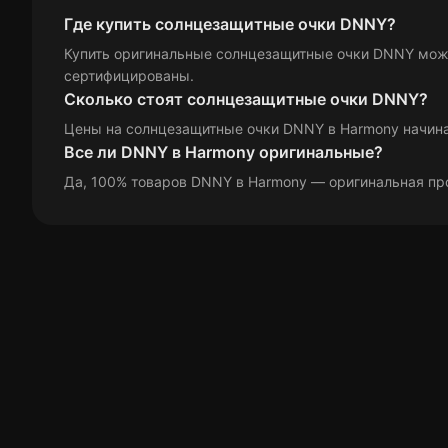
Салфетка
Стигматическая
Где купить солнцезащитные очки DNNY?
Коричневый
Красно-зеленые
Специальная
Спортивный
Сферическая
Купить оригинальные солнцезащитные очки DNNY можно
Цепочка для очков
Красно-серая
Красный
сертифицированы.
Металлик
Оранжевый
Сколько стоят солнцезащитные очки DNNY?
Сферическая
Цены на солнцезащитные очки DNNY в Harmony
начина
Полупрозрачный
Прозрачный
Все ли DNNY в Harmony оригинальные?
Розовое золото
Розовый
Да, 100% товаров DNNY в Harmony — оригинальная пр
Салатовый
Серебристый
Серей
Серо-зеленый
Серо-коричневый
Серый
Синий
Фиолетово-розовая
Фиолетовый
Черная
Черно-белая
Черно-золотой
Черно-серый
Черный