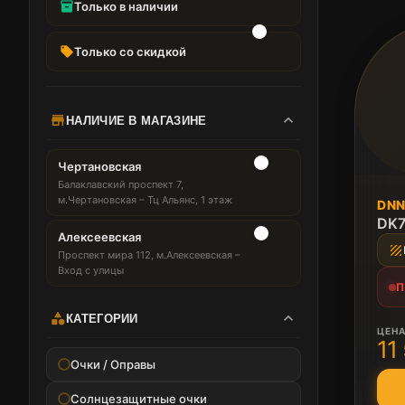
inventory_2
Только в наличии
local_offer
Только со скидкой
expand_more
store
НАЛИЧИЕ В МАГАЗИНЕ
Чертановская
Балаклавский проспект 7,
ПОД
м.Чертановская – Тц Альянс, 1 этаж
DN
Нет 
DK7
Алексеевская
texture
Проспект мира 112, м.Алексеевская –
Вход с улицы
П
expand_more
category
КАТЕГОРИИ
ЦЕН
11
Очки / Оправы
Солнцезащитные очки