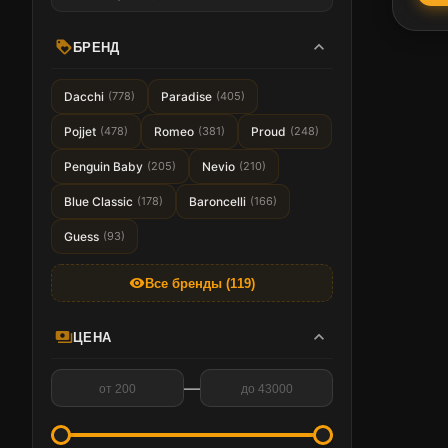
expand_more
loyalty
БРЕНД
Dacchi
(778)
Paradise
(405)
Pojjet
(478)
Romeo
(381)
Proud
(248)
Penguin Baby
(205)
Nevio
(210)
Blue Classic
(178)
Baroncelli
(166)
Guess
(93)
visibility
Все бренды (119)
expand_more
payments
ЦЕНА
—