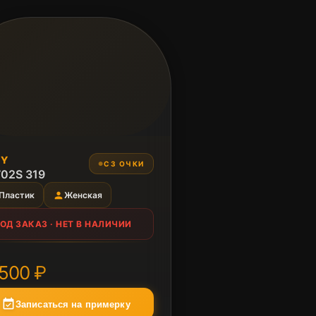
 ЗАКАЗ
NY
СЗ ОЧКИ
●
в наличии
02S 319
person
Пластик
Женская
ОД ЗАКАЗ · НЕТ В НАЛИЧИИ
А
 500 ₽
event_available
Записаться на примерку