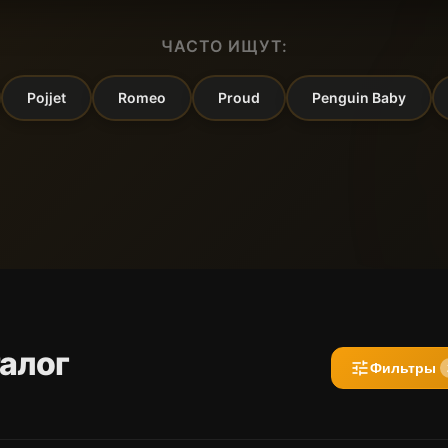
ЧАСТО ИЩУТ:
Pojjet
Romeo
Proud
Penguin Baby
алог
tune
Фильтры