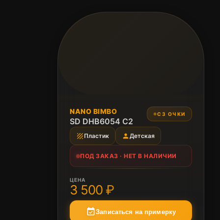
ПОД ЗАКАЗ
NANO BIMBO
СЗ ОЧКИ
●
Нет в наличии
SD DHB6054 C2
texture
person
Пластик
Детская
ПОД ЗАКАЗ · НЕТ В НАЛИЧИИ
ЦЕНА
3 500 ₽
event_available
Записаться на примерку