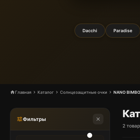
Dacchi
Paradise
home
Главная
chevron_right
Каталог
chevron_right
Солнцезащитные очки
chevron_right
NANO BIMB
Кат
Фильтры
tune
close
2 това