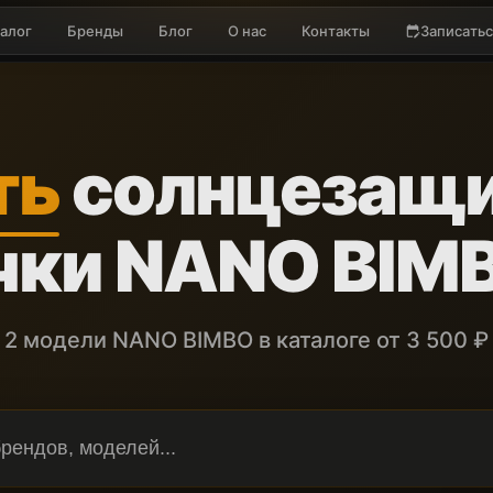
алог
Бренды
Блог
О нас
Контакты
Записатьс
edit_calendar
ть
солнцезащ
чки NANO BIM
2 модели NANO BIMBO в каталоге от 3 500 ₽