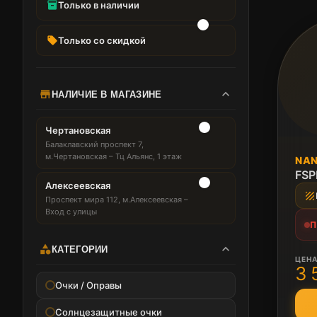
inventory_2
Только в наличии
local_offer
Только со скидкой
expand_more
store
НАЛИЧИЕ В МАГАЗИНЕ
Чертановская
Балаклавский проспект 7,
ПОД
м.Чертановская – Тц Альянс, 1 этаж
NAN
Нет 
FSP
Алексеевская
texture
Проспект мира 112, м.Алексеевская –
Вход с улицы
П
expand_more
category
КАТЕГОРИИ
ЦЕН
3 
Очки / Оправы
Солнцезащитные очки