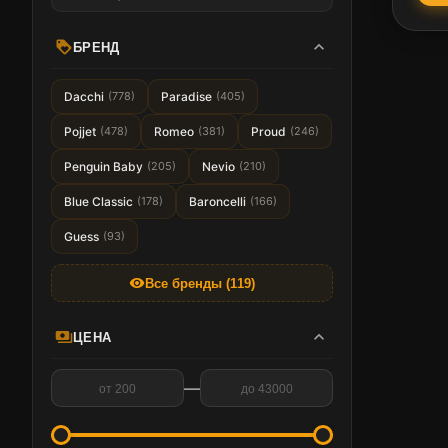
expand_more
loyalty
БРЕНД
Dacchi
(778)
Paradise
(405)
Pojjet
(478)
Romeo
(381)
Proud
(246)
Penguin Baby
(205)
Nevio
(210)
Blue Classic
(178)
Baroncelli
(166)
Guess
(93)
visibility
Все бренды (119)
expand_more
payments
ЦЕНА
—