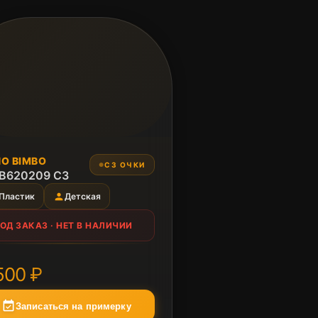
 ЗАКАЗ
O BIMBO
СЗ ОЧКИ
●
в наличии
B620209 C3
person
Пластик
Детская
ОД ЗАКАЗ · НЕТ В НАЛИЧИИ
А
500 ₽
event_available
Записаться на примерку