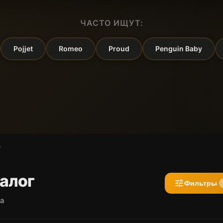
ЧАСТО ИЩУТ:
Pojjet
Romeo
Proud
Penguin Baby
O
алог
tune
Фильтры
ра