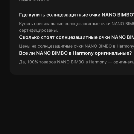
Салфетка
Стигматическая
Красно-зеленые
Красно-серая
Специальная
Спортивный
Где купить солнцезащитные очки NANO BIMBO
Сферическая
Цепочка для очков
Красный
Металлик
Купить оригинальные солнцезащитные очки NANO BIMB
Оранжевый
Полупрозрачный
сертифицированы.
Сферическая
Сколько стоят солнцезащитные очки NANO B
Прозрачный
Розовое золото
Цены на солнцезащитные очки NANO BIMBO в Harmon
Розовый
Салатовый
Все ли NANO BIMBO в Harmony оригинальные?
Серебристый
Серей
Да, 100% товаров NANO BIMBO в Harmony — оригиналь
Серо-зеленый
Серо-коричневый
Серый
Синий
Фиолетово-розовая
Фиолетовый
Черная
Черно-белая
Черно-золотой
Черно-серый
Черный