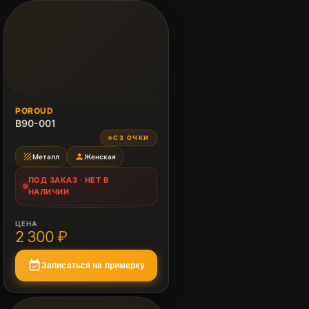
ПОД ЗАКАЗ
POROUD
Нет в наличии
B90-001
СЗ ОЧКИ
●
texture
person
Металл
Женская
ПОД ЗАКАЗ · НЕТ В
НАЛИЧИИ
ЦЕНА
2 300 ₽
event_available
Записаться на примерку