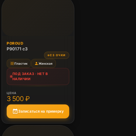
ПОД ЗАКАЗ
POROUD
Нет в наличии
P90171 c3
СЗ ОЧКИ
●
texture
person
Пластик
Женская
ПОД ЗАКАЗ · НЕТ В
НАЛИЧИИ
ЦЕНА
3 500 ₽
event_available
Записаться на примерку