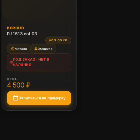
ПОД ЗАКАЗ
POROUD
Нет в наличии
PJ 1513 col.03
СЗ ОЧКИ
●
texture
person
Металл
Женская
ПОД ЗАКАЗ · НЕТ В
НАЛИЧИИ
ЦЕНА
4 500 ₽
event_available
Записаться на примерку